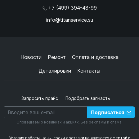
+7 (499) 394-48-99
info@titanservice.su
Ок
Согласен с
обработкой данных
и
политикой
конфиденциальности
+
➜
Новости
Ремонт
Оплата и доставка
Деталировки
Контакты
Запросить прайс
Подобрать запчасть
Подписаться
Оповещаем о новинках и акциях. Без рекламы и спама.
Условия работы, цены, сроки доставки не являются офертой и