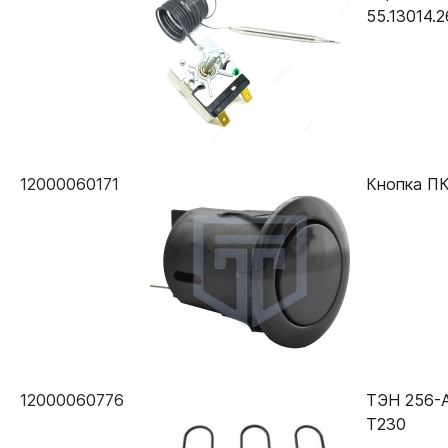
55.13014.
12000060171
Кнопка ПК
12000060776
ТЭН 256-А
Т230