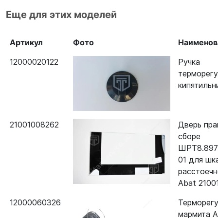
Еще для этих моделей
Артикул
Фото
Наименов
12000020122
Ручка
терморегу
кипятильн
21001008262
Дверь пра
сборе
ШРТ8.8971
01 для шк
расстоеч
Abat 2100
12000060326
Терморегу
мармита 