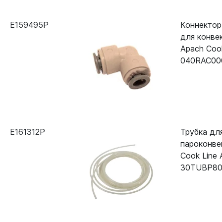
E159495P
Коннектор
для конве
Apach Coo
040RAC00
E161312P
Трубка дл
пароконве
Cook Line
30TUBP80