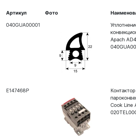
Артикул
Фото
Наименов
040GUA00001
Уплотнени
конвекцио
Apach AD
040GUA00
E147468P
Контактор
пароконве
Cook Line
020TEL00