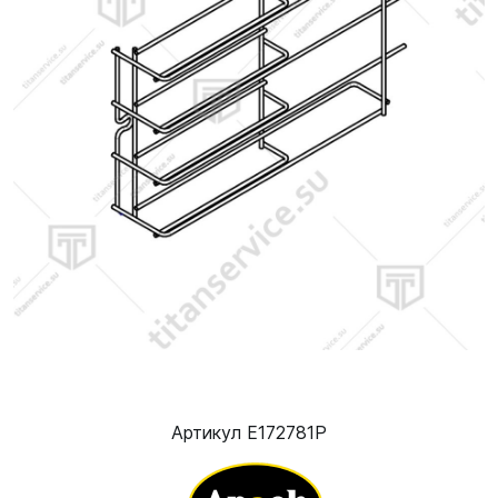
Артикул E172781P