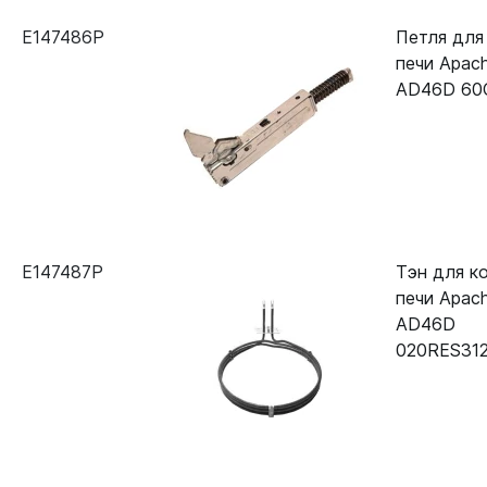
E147486P
Петля для
печи Apach
AD46D 60
E147487P
Тэн для к
печи Apach
AD46D
020RES31