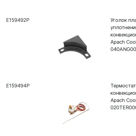
E159492P
Уголок пл
уплотнени
конвекцио
Apach Coo
040ANG00
E159494P
Термостат
конвекцио
Apach Coo
020TER00