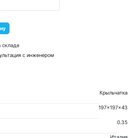
ину
а складе
ультация с инженером
Крыльчатка
197x197x43
0.35
Италия