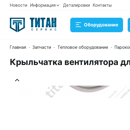
Новости
Информация
Деталировки
Контакты
Оборудование
Главная
Запчасти
Тепловое оборудование
Пароко
Крыльчатка вентилятора д
Крыльчатка вентилятора для пароконвектомата Un
Артикул KVN1020A
Временно нет в наличии на скла
15 992 ₽
Купить
Консультация