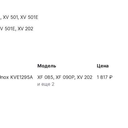
E
,
XV 501
,
XV 501E
V 501E
,
XV 202
Модель
Цена
Unox KVE1295A
XF 085, XF 090P, XV 202
1 817 ₽
и еще 2