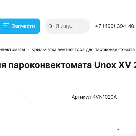
Запчасти
+7 (499) 394-48
нвектоматы
Крыльчатка вентилятора для пароконвектомата
ля пароконвектомата Unox XV
ox XV 202-501 KVN1020A
де
Артикул KVN1020A
-