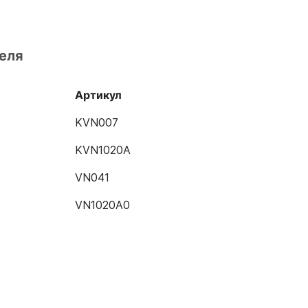
еля
Артикул
KVN007
KVN1020A
VN041
VN1020A0