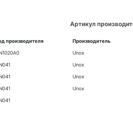
Артикул производит
од производителя
Производитель
N1020A0
Unox
N041
Unox
N041
Unox
N041
Unox
N041