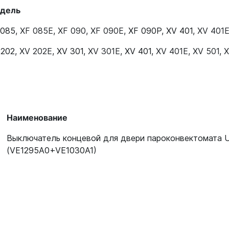
дель
 085
,
XF 085E
,
XF 090
,
XF 090E
,
XF 090P
,
XV 401
,
XV 401
 202
,
XV 202E
,
XV 301
,
XV 301E
,
XV 401
,
XV 401E
,
XV 501
,
X
Наименование
Выключатель концевой для двери пароконвектомата 
(VE1295A0+VE1030A1)