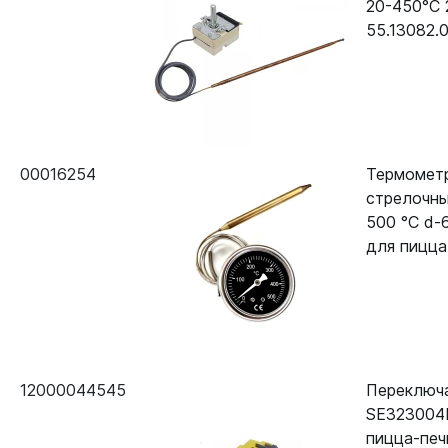
20-450°C 
55.13082.
00016254
Термомет
стрелочн
500 °С d-
для пицца
12000044545
Переключ
SE323004
пицца-печ