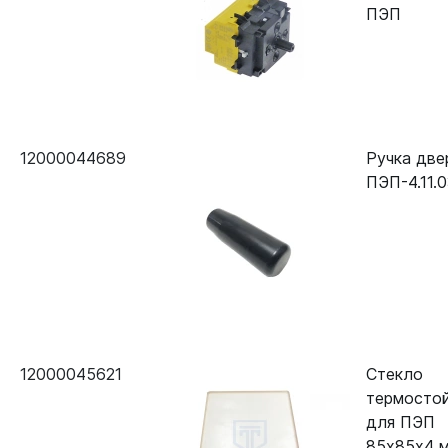
ПЭП
12000044689
Ручка две
ПЭП-4.11.
12000045621
Стекло
термосто
для ПЭП
85х85х4 м