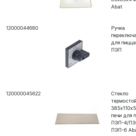
Abat
12000044680
Ручка
переключ
для пицца
ПЭП
120000045622
Стекло
термосто
385х110х5
печи для 
ПЭП-4/ПЭ
ПЭП-6 Ab