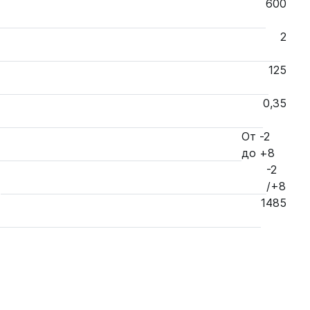
600
2
125
0,35
От -2
до +8
-2
/+8
1485