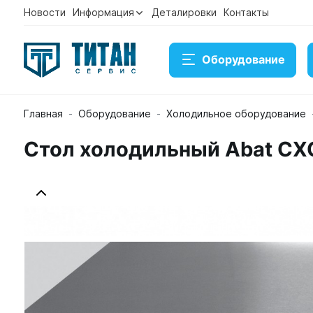
Новости
Информация
Деталировки
Контакты
Оборудование
Главная
Оборудование
Холодильное оборудование
Стол холодильный Abat СХ
Стол холодильный Abat СХС-60-01-СО (столешница
Артикул 24011011100
Временно нет в наличии на ск
107 108 ₽
Купить
Консультация