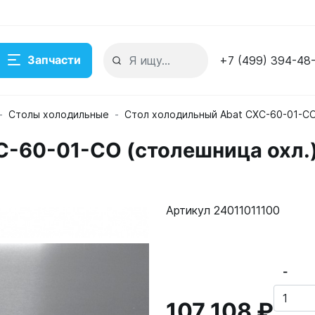
Запчасти
+7 (499) 394-48
Столы холодильные
Стол холодильный Abat СХС-60-01-СО
С-60-01-СО (столешница охл.
 охл.)
ладе
Артикул 24011011100
-
107 108 ₽