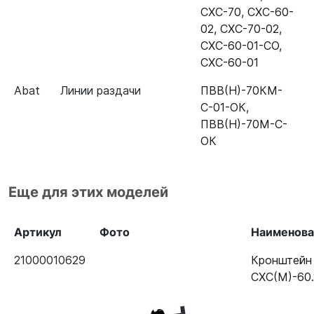
СХС-70
,
СХС-60-
02
,
СХС-70-02
,
СХС-60-01-СО
,
СХС-60-01
Abat
Линии раздачи
ПВВ(Н)-70КМ-
С-01-ОК
,
ПВВ(Н)-70М-С-
ОК
Еще для этих моделей
Артикул
Фото
Наименова
21000010629
Кронштейн
СХС(М)-60.