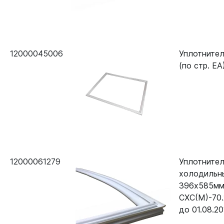
12000045006
Уплотните
(по стр. ЕА
12000061279
Уплотнител
холодильн
396х585мм
СХС(М)-70.
до 01.08.20