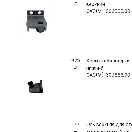
₽
верхний
СХС(М)-60.1666.00
620
Кронштейн дверки
₽
нижний
СХС(М)-60.1666.00
173
Ось верхняя для с
₽
холодильных Abat