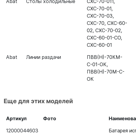
Abat
Столы холодильные
СХС-70-011
,
СХС-70-01
,
СХС-70-03
,
СХС-70
,
СХС-60-
02
,
СХС-70-02
,
СХС-60-01-СО
,
СХС-60-01
Abat
Линии раздачи
ПВВ(Н)-70КМ-
С-01-ОК
,
ПВВ(Н)-70М-С-
ОК
Еще для этих моделей
Артикул
Фото
Наименова
12000044603
Батарея и