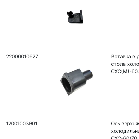
22000010627
Вставка в 
стола холо
СХС(М)-60.
12001003901
Ось верхня
холодильн
СХС-60/70