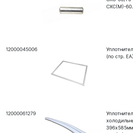
СХС(М)-60.
12000045006
Уплотните
(по стр. ЕА
12000061279
Уплотнител
холодильн
396х585мм