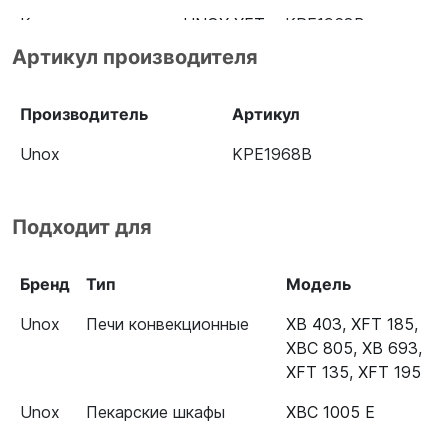
Конвекционная печь UNOX XFT
KPE1968B
195
Артикул производителя
Шкаф пекарский Unox XBC
KPE1968B
1005 E
Производитель
Артикул
Unox
KPE1968B
Подходит для
Бренд
Тип
Модель
Unox
Печи конвекционные
XB 403
,
XFT 185
,
XBC 805
,
XB 693
,
XFT 135
,
XFT 195
Unox
Пекарские шкафы
XBC 1005 E