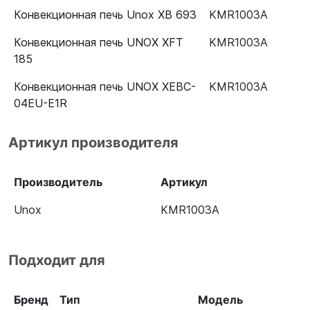
Конвекционная печь Unox XB 693
KMR1003A
Конвекционная печь UNOX XFT
KMR1003A
185
Конвекционная печь UNOX XEBC-
KMR1003A
04EU-E1R
Конвекционная печь UNOX XFT
KMR1003A
Артикул производителя
195
Печь конвекционная Unox XEFT-
KMR1003A
Производитель
Артикул
04EU-ETDV
Unox
KMR1003A
Подходит для
Бренд
Тип
Модель