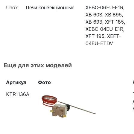
Unox
Печи конвекционные
XEBC-06EU-E1R
,
XB 603
,
XB 895
,
XB 693
,
XFT 185
,
XEBC-04EU-E1R
,
XFT 195
,
XEFT-
04EU-ETDV
Еще для этих моделей
Артикул
Фото
KTR1136A