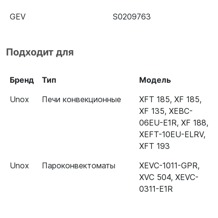
GEV
S0209763
Подходит для
Бренд
Тип
Модель
Unox
Печи конвекционные
XFT 185
,
XF 185
,
XF 135
,
XEBC-
06EU-E1R
,
XF 188
,
XEFT-10EU-ELRV
,
XFT 193
Unox
Пароконвектоматы
XEVC-1011-GPR
,
XVC 504
,
XEVC-
0311-E1R