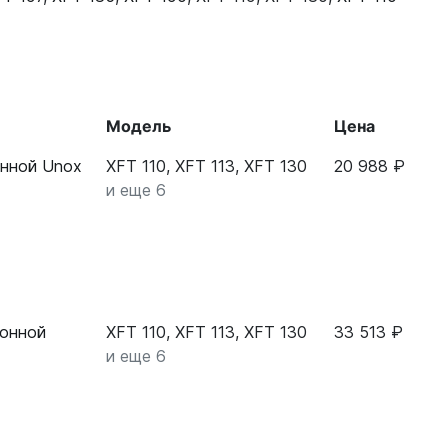
Модель
Цена
нной Unox
XFT 110, XFT 113, XFT 130
20 988 ₽
и еще 6
онной
XFT 110, XFT 113, XFT 130
33 513 ₽
и еще 6