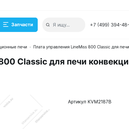
Запчасти
+7 (499) 394-48
ционные печи
Плата управления LineMiss 800 Classic для пе
800 Classic для печи конвекц
онвекционной Unox XFT 110-199 KVM2187B
де
Артикул KVM2187B