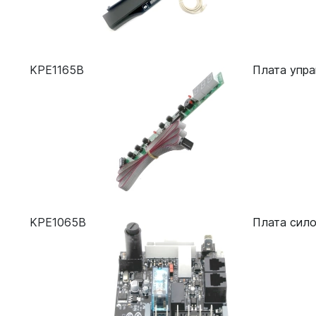
KPE1165B
Плата упра
KPE1065B
Плата сило