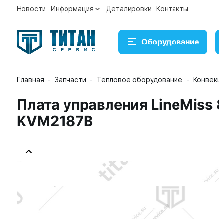
Новости
Информация
Деталировки
Контакты
Оборудование
Главная
Запчасти
Тепловое оборудование
Конвек
Плата управления LineMiss 
KVM2187B
Плата управления LineMiss 800 Classic для печи к
Артикул KVM2187B
Временно нет в наличии на скла
35 675 ₽
Купить
Консультация