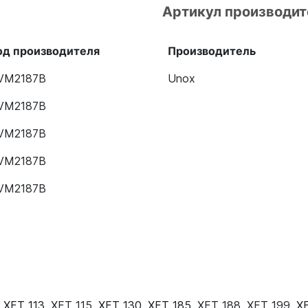
Артикул производит
од производителя
Производитель
VM2187B
Unox
VM2187B
VM2187B
VM2187B
VM2187B
,
XFT 113
,
XFT 115
,
XFT 130
,
XFT 185
,
XFT 188
,
XFT 199
,
X