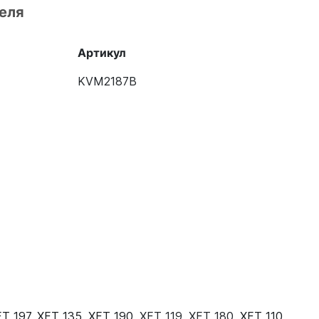
еля
Артикул
KVM2187B
FT 197
,
XFT 135
,
XFT 190
,
XFT 119
,
XFT 180
,
XFT 110