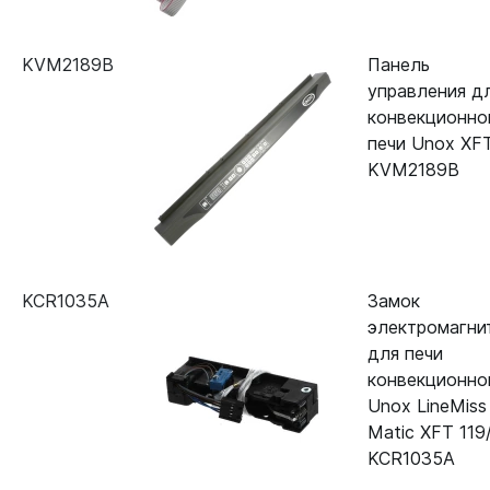
KVM2189B
Панель
управления д
конвекционно
печи Unox XF
KVM2189B
KCR1035A
Замок
электромагни
для печи
конвекционно
Unox LineMiss
Matic XFT 119
KCR1035A