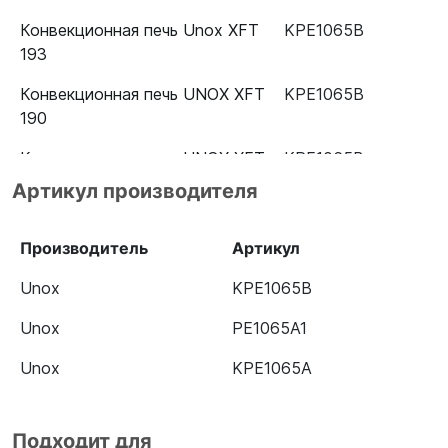
Конвекционная печь Unox XFT
KPE1065B
193
Конвекционная печь UNOX XFT
KPE1065B
190
Конвекционная печь UNOX XFT
KPE1065B
185
Артикул производителя
Конвекционная печь UNOX XFT
KPE1065B
133
Производитель
Артикул
Конвекционная печь UNOX XFT
KPE1065B
Unox
KPE1065B
135
Unox
PE1065A1
Конвекционная печь Unox XFT
KPE1065B
Unox
KPE1065A
110
Подходит для