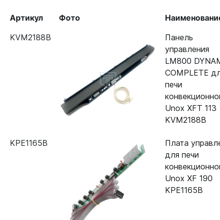
Артикул
Фото
Наименовани
KVM2188B
Панель
управления
LM800 DYNA
COMPLETE д
печи
конвекционно
Unox XFT 113
KVM2188B
KPE1165B
Плата управл
для печи
конвекционно
Unox XF 190
KPE1165B