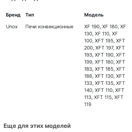
Бренд
Тип
Модель
Unox
Печи конвекционные
XF 190
,
XF 180
,
XF
130
,
XF 110
,
XF
100
,
XFT 195
,
XFT
200
,
XFT 197
,
XFT
193
,
XFT 190
,
XFT
199
,
XFT 180
,
XFT
183
,
XFT 185
,
XFT
188
,
XFT 130
,
XFT
133
,
XFT 135
,
XFT
140
,
XFT 110
,
XFT
113
,
XFT 115
,
XFT
119
Еще для этих моделей