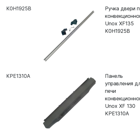
K0H1925B
Ручка двери п
конвекционно
Unox XF135
K0H1925B
KPE1310A
Панель
управления д
печи
конвекционно
Unox XF 130
KPE1310A