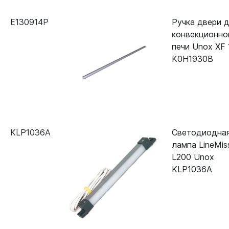
E130914P
Ручка двери 
конвекционно
печи Unox XF 
K0H1930B
KLP1036A
Светодиодна
лампа LineMis
L200 Unox
KLP1036A