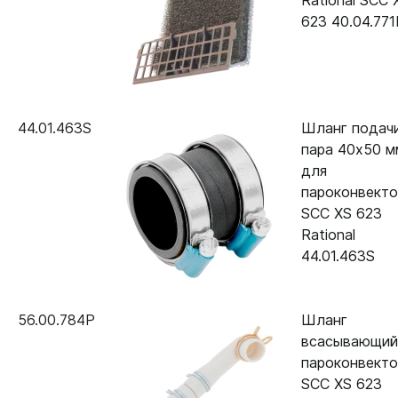
Rational SCC 
623 40.04.771
44.01.463S
Шланг подач
пара 40x50 м
для
пароконвект
SCC XS 623
Rational
44.01.463S
56.00.784P
Шланг
всасывающий
пароконвект
SCC XS 623