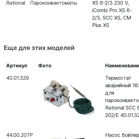
Rational
Пароконвектоматы
XS 6-2/3 230 V
,
iCombi Pro XS 6-
2/3
,
SCC XS
,
CM
Plus XS
Еще для этих моделей
Артикул
Фото
Наименован
40.01.329
Термостат
аварийный 18
для
пароконвект
Rational SCC 
202/Е 40.01.3
44.00.207P
Насос бойле