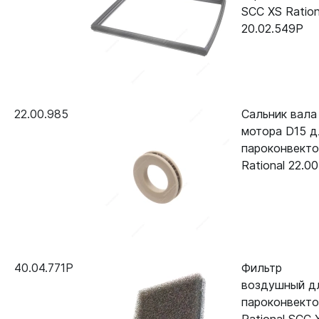
SCC XS Ration
20.02.549P
22.00.985
Сальник вала
мотора D15 д
пароконвект
Rational 22.0
40.04.771P
Фильтр
воздушный д
пароконвект