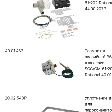
61-202 Ration
44.00.207P
40.01.482
Термостат
аварийный 36
для серии
SCC/CM 61-2
Rational 40.01
20.02.549P
Уплотнение д
для
пароконвект