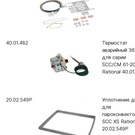
40.01.482
Термостат
аварийный 36
для серии
SCC/CM 61-2
Rational 40.01
20.02.549P
Уплотнение д
для
пароконвект
SCC XS Ration
20.02.549P