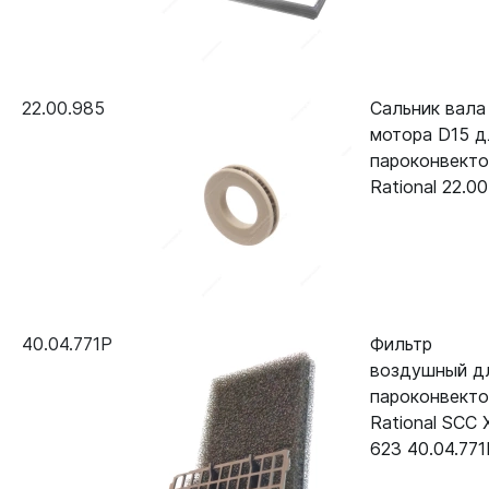
22.00.985
Сальник вала
мотора D15 д
пароконвект
Rational 22.0
40.04.771P
Фильтр
воздушный д
пароконвект
Rational SCC 
623 40.04.771