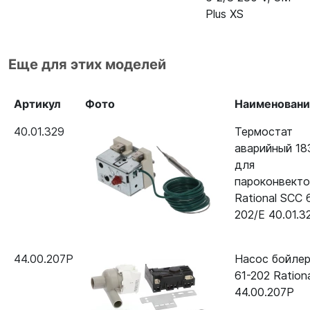
Plus XS
Еще для этих моделей
Артикул
Фото
Наименован
40.01.329
Термостат
аварийный 18
для
пароконвект
Rational SCC 
202/Е 40.01.3
44.00.207P
Насос бойле
61-202 Ration
44.00.207P