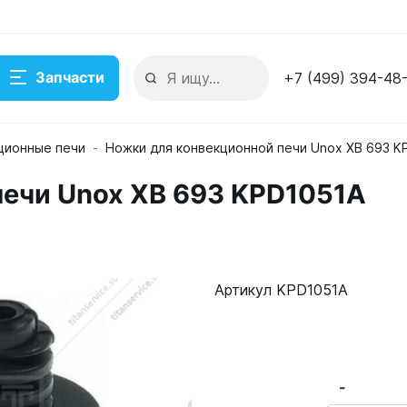
Запчасти
+7 (499) 394-48
ционные печи
Ножки для конвекционной печи Unox XB 693 K
печи Unox XB 693 KPD1051A
51A
де
Артикул KPD1051A
-