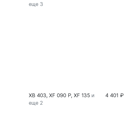
еще 3
XB 403, XF 090 P, XF 135
и
4 401 ₽
еще 2