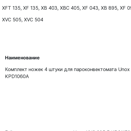
XFT 135
,
XF 135
,
XB 403
,
XBC 405
,
XF 043
,
XB 895
,
XF 0
XVC 505
,
XVC 504
Наименование
Комплект ножек 4 штуки для пароконвектомата Unox
KPD1060A