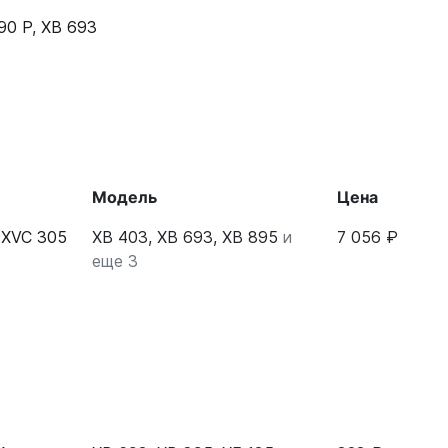
90 P
,
XB 693
Модель
Цена
 XVC 305
XB 403, XB 693, XB 895
и
7 056 ₽
еще 3