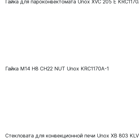
Гайка для пароконвектомата Unox XVC 205 E KRC117
Гайка M14 H8 CH22 NUT Unox KRC1170A-1
Стекловата для конвекционной печи Unox XB 803 KL