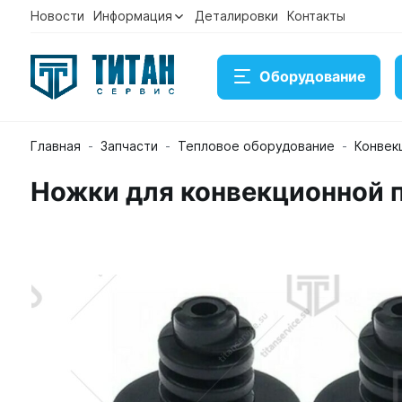
Новости
Информация
Деталировки
Контакты
Оборудование
Главная
Запчасти
Тепловое оборудование
Конвек
Ножки для конвекционной 
Ножки для конвекционной печи Unox XB 693 KPD10
Артикул KPD1051A
Временно нет в наличии на скла
3 003 ₽
Купить
Консультация