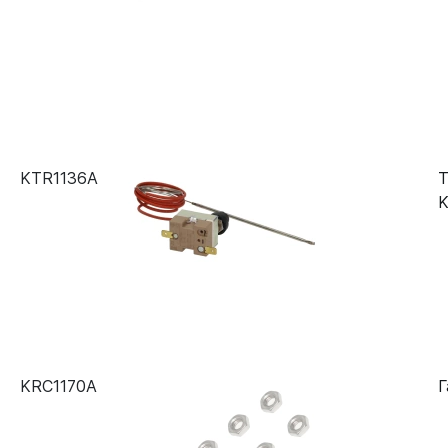
KTR1136A
Т
K
KRC1170A
Г