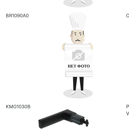
BR1090A0
С
KMG1030B
Р