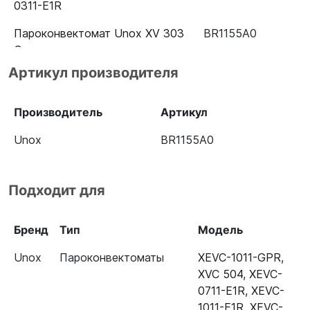
0311-E1R
Пароконвектомат Unox XV 303
BR1155A0
G
Артикул производителя
Конвекционная печь Unox XB
BR1155A0
693
Производитель
Артикул
Unox
BR1155A0
Подходит для
Бренд
Тип
Модель
Unox
Пароконвектоматы
XEVC-1011-GPR
,
XVC 504
,
XEVC-
0711-E1R
,
XEVC-
1011-E1R
,
XEVC-