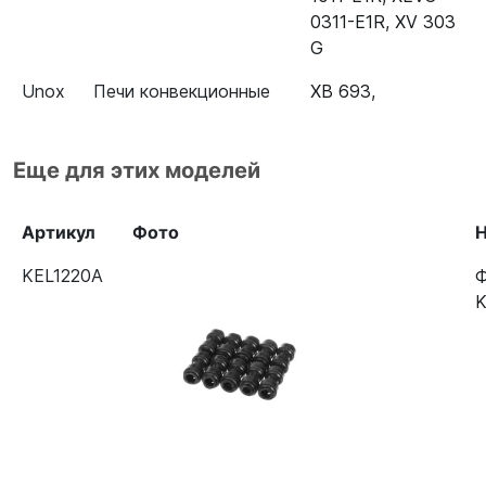
0311-E1R
,
XV 303
G
Unox
Печи конвекционные
XB 693
,
Еще для этих моделей
Артикул
Фото
Н
KEL1220A
Ф
K