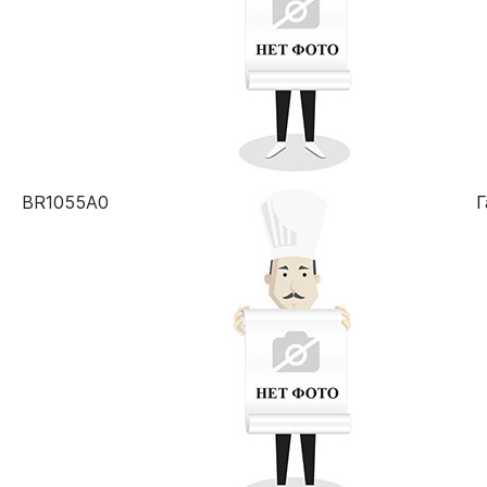
BR1055A0
Г