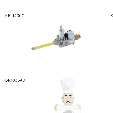
KEL1400C
К
BR1035A0
Г