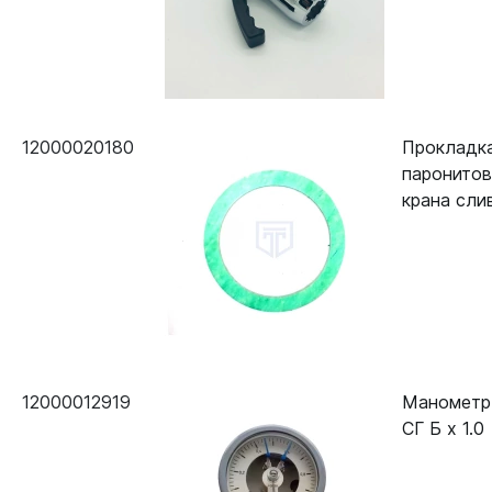
12000020180
Прокладк
паронитов
крана сли
12000012919
Манометр
СГ Б х 1.0