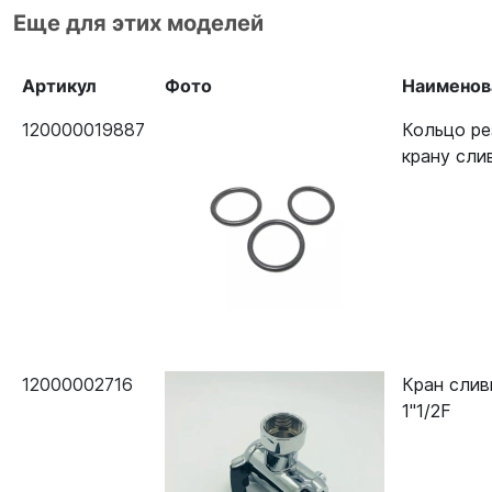
Еще для этих моделей
Артикул
Фото
Наименов
120000019887
Кольцо ре
крану сли
12000002716
Кран слив
1"1/2F