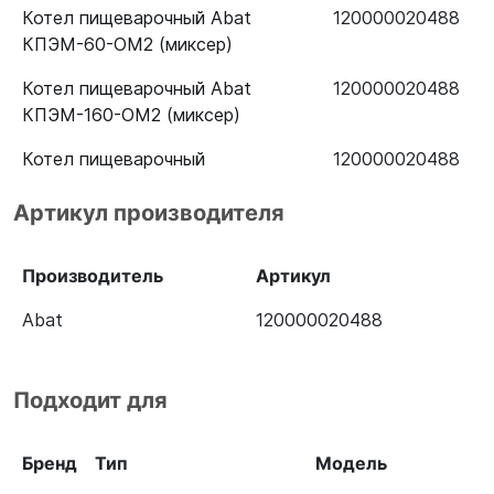
Котел пищеварочный Abat
120000020488
КПЭМ-60-ОМ2 (миксер)
Котел пищеварочный Abat
120000020488
КПЭМ-160-ОМ2 (миксер)
Котел пищеварочный
120000020488
электрический КПЭМ-160-ОМ2
Артикул производителя
со сливным краном
Котел пищеварочный Abat
120000020488
Производитель
Артикул
КПЭМ-60-ОМР (миксер)
Abat
120000020488
Подходит для
Бренд
Тип
Модель