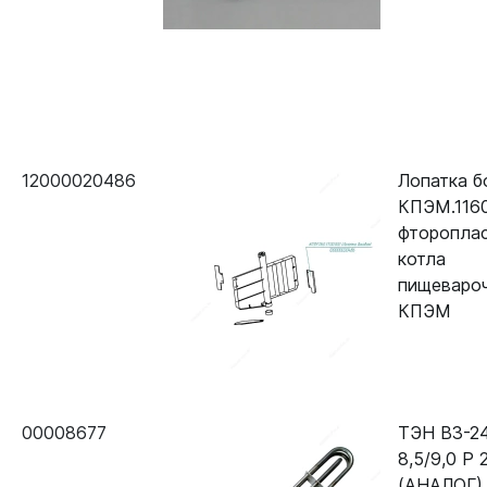
12000020486
Лопатка б
КПЭМ.1160
фторопла
котла
пищеваро
КПЭМ
00008677
ТЭН В3-2
8,5/9,0 Р 
(АНАЛОГ)