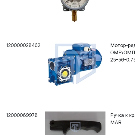
120000028462
Мотор-ре
ОМР/ОМП
25-56-0,7
12000069978
Ручка к кр
MAR