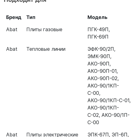
Бренд
Тип
Модель
Abat
Плиты газовые
ПГК-49П
,
ПГК-69П
Abat
Тепловые линии
ЭФК-90/2П
,
ЭМК-90П
,
АКО-90П
,
АКО-90П-01
,
АКО-90П-02
,
АКО-90/1КП-
С-00
,
АКО-90/1КП-С-01
,
АКО-90/1КП-
С-02
,
АКО-90/1П-
С-00
Abat
Плиты электрические
ЭПК-67П
,
ЭП-6П
,