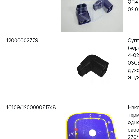
ЭП4
02.0
12000002779
Супп
(чёр
4-02
03С
дух
ЭП/
16109/120000071748
Нак
тер
одн
рабо
270