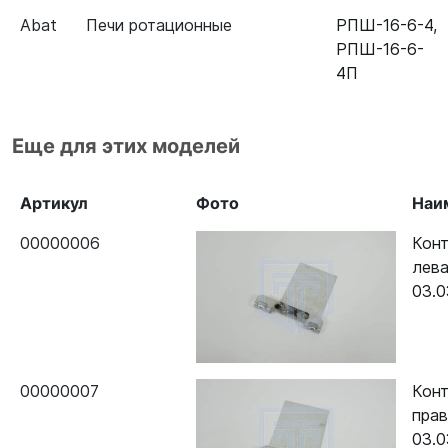
Abat
Печи ротационные
РПШ-16-6-4
,
РПШ-16-6-
4П
Еще для этих моделей
Артикул
Фото
Наи
00000006
Конт
лева
03.
00000007
Конт
прав
03.0