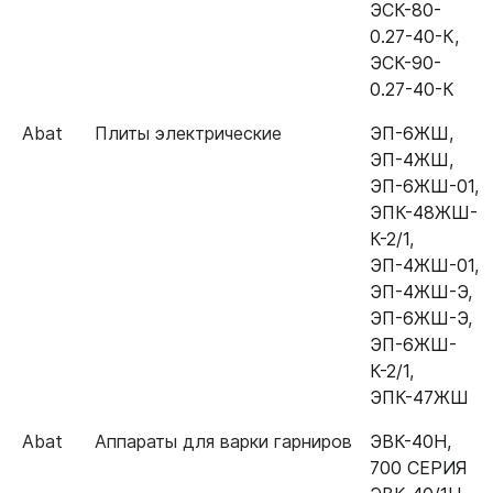
ЭСК-80-
Плита электрическая Abat
120000061053
0.27-40-К
,
ЭП-4ЖШ-Э (духовка эмаль)
ЭСК-90-
0.27-40-К
Плита электрическа Abat
120000061053
ЭП-6ЖШ-Э (духовка эмаль)
Abat
Плиты электрические
ЭП-6ЖШ
,
ЭП-4ЖШ
,
Сковорода электрическая Abat
120000061053
ЭП-6ЖШ-01
,
ЭСК-80-0.27-40
ЭПК-48ЖШ-
К-2/1
,
Сковорода электрическая Abat
120000061053
ЭП-4ЖШ-01
,
ЭСК-90-0.27-40
ЭП-4ЖШ-Э
,
ЭП-6ЖШ-Э
,
ЭП-6ЖШ-
К-2/1
,
ЭПК-47ЖШ
Abat
Аппараты для варки гарниров
ЭВК-40Н
,
700 СЕРИЯ