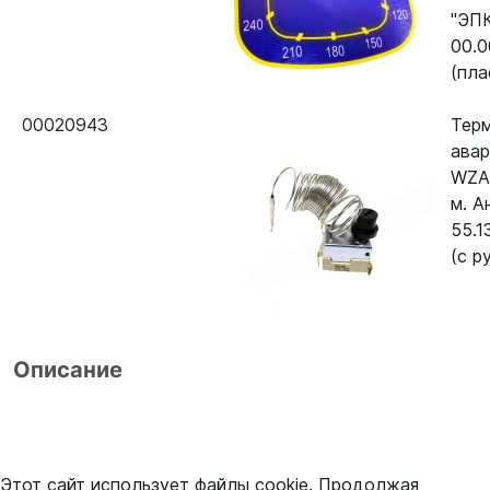
"ЭП
00.0
(пла
00020943
Тер
ава
WZA
м. А
55.1
(с р
Описание
Этот сайт использует файлы cookie. Продолжая