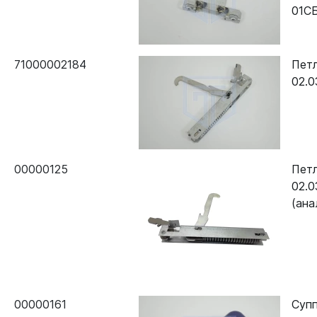
01С
71000002184
Пет
02.0
00000125
Пет
02.0
(ана
00000161
Супп