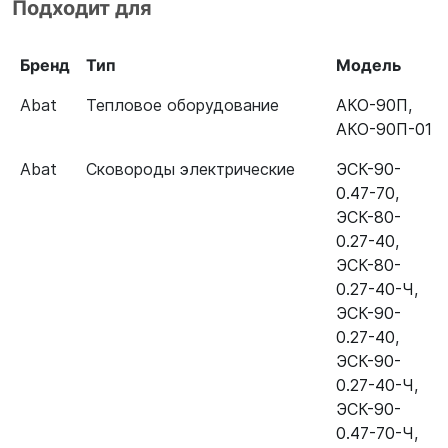
Подходит для
ЭП-4ЖШ
Плита электрическая Abat
120000061053
Бренд
Тип
Модель
ЭП-6ЖШ-01
Abat
Тепловое оборудование
АКО-90П
,
Плита электрическая Abat
120000061053
АКО-90П-01
ЭПК-48ЖШ-К-2/1 (конвекция)
Abat
Сковороды электрические
ЭСК-90-
Шкаф жарочный Abat ШЖЭ-1-Э
120000061053
0.47-70
,
(эмаль)
ЭСК-80-
0.27-40
,
Электроварка (макароноварка)
120000061053
ЭСК-80-
Abat ЭВК-40/1Н
0.27-40-Ч
,
Электроварка ЭВК-40/1Н
120000061053
ЭСК-90-
0.27-40
,
Аппарат контактной обработки
120000061053
ЭСК-90-
Abat АКО-90П-01
0.27-40-Ч
,
ЭСК-90-
Аппарат контактной обработки
120000061053
0.47-70-Ч
,
Abat АКО-90П-02