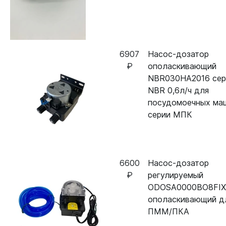
6907
Насос-дозатор
₽
ополаскивающий
NBR030HA2016 сер
NBR 0,6л/ч для
посудомоечных ма
серии МПК
6600
Насос-дозатор
₽
регулируемый
ODOSA0000BO8FIX
ополаскивающий д
ПММ/ПКА