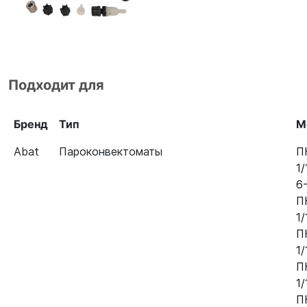
Подходит для
Бренд
Тип
М
Abat
Пароконвектоматы
П
1
6
П
1
П
1
П
1
П