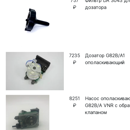
757
Фильтр DA 3043 дл
₽
дозатора
7235
Дозатор G82B/A1
₽
ополаскивающий
8251
Насос ополаскива
₽
G82B/A VNR с обр
клапаном