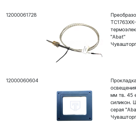
12000061728
Преобразо
ТС1763ХК-
термоэлек
"Abat"
Чувашторг
12000060604
Прокладк
освещения
мм тв. 45 
силикон. 
серая "Aba
Чувашторг