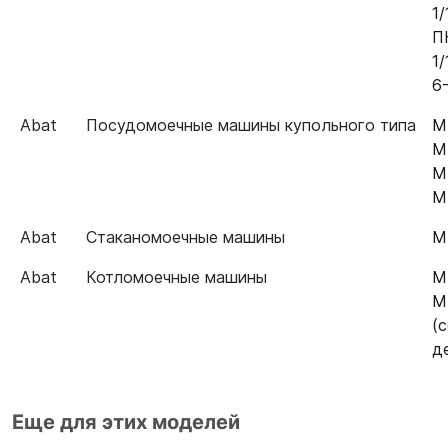
1
П
1
6
Abat
Посудомоечные машины купольного типа
М
М
М
М
Abat
Стаканомоечные машины
М
Abat
Котломоечные машины
М
М
(
д
Еще для этих моделей