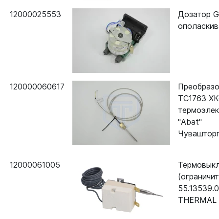
12000025553
Дозатор G
ополаски
120000060617
Преобразо
ТС1763 ХК
термоэлек
"Abat"
Чувашторг
12000061005
Термовык
(ограничит
55.13539.
THERMAL