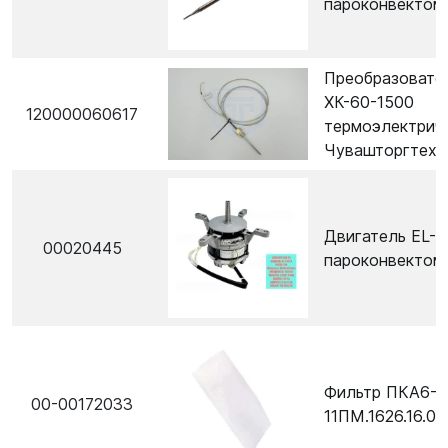
пароконвектом
Преобразовате
ХК-60-1500
120000060617
термоэлектриче
Чувашторгтехн
Двигатель EL-5
00020445
пароконвектом
Фильтр ПКА6-
00-00172033
11ПМ.1626.16.00