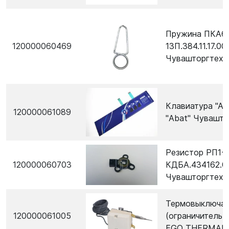
Пружина ПКА6
120000060469
13П.384.11.17.00
Чувашторгтехн
Клавиатура "Аб
120000061089
"Abat" Чувашто
Резистор РП1-
120000060703
КДБА.434162.00
Чувашторгтехн
Термовыключат
120000061005
(ограничитель)
EGO THERMAL