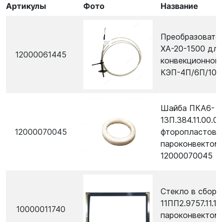
Артикулы
Фото
Название
Преобразовате
ХА-20-1500 для
12000061445
конвекционной 
КЭП-4П/6П/10П
Шайба ПКА6-
13П.384.11.00.0
12000070045
фторопластова
пароконвектом
12000070045
Стекло в сборе
11ПП2.9757.11.1
10000011740
пароконвектом