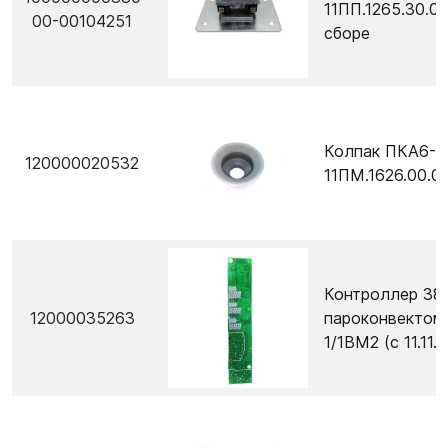
11ПП.1265.30.0
00-00104251
сборе
Колпак ПКА6-
120000020532
11ПМ.1626.00.00
Контроллер 38
12000035263
пароконвектом
1/1ВМ2 (с 11.11.