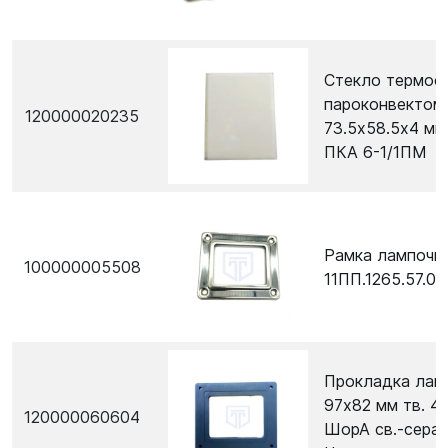
Стекло термос
пароконвектом
120000020235
73.5х58.5х4 мм
ПКА 6-1/1ПМ
Рамка лампочк
100000005508
11ПП.1265.57.00
Прокладка лам
97х82 мм тв. 45
120000060604
ШорА св.-серая