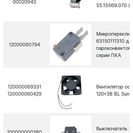
00020943
55.13569.070 (с
Микропереключ
63150111310 дл
12000060794
пароконвектом
серии ПКА
120000069331
Вентилятор ос
120000060429
120*38 BL Suno
Выключатель П
100000000380