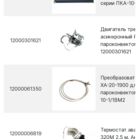
серии ПКА-10-
Двигатель тре
асинхронный P
12000301621
пароконвектом
12000301621
Преобразовате
ХА-20-1900 для
12000061350
пароконвектом
10-1/1ВМ2
Термостат ава
12000006819
320M 2,5 м. Ан