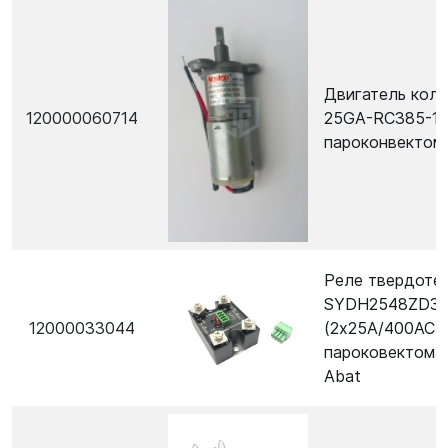
Двигатель кол
120000060714
25GA-RC385-12
пароконвектом
Реле твердоте
SYDH2548ZD3-
12000033044
(2х25A/400AC)
пароковектома
Abat