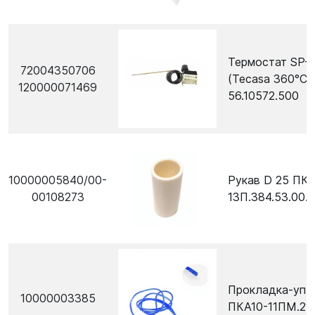
Термостат SP-
72004350706
(Tecasa 360°C)
120000071469
56.10572.500
10000005840/00-
Рукав D 25 ПК
00108273
13П.384.53.00.
Прокладка-упл
10000003385
ПКА10-11ПМ.213