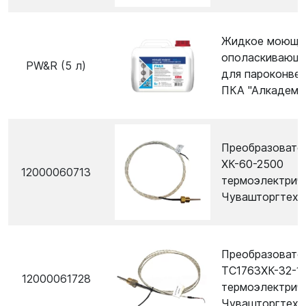
Жидкое моющее
ополаскивающ
PW&R (5 л)
для пароконве
ПКА "Алкадем"
Преобразовате
ХК-60-2500
12000060713
термоэлектриче
Чувашторгтехн
Преобразовате
ТС1763ХК-32-1
12000061728
термоэлектриче
Чувашторгтехн