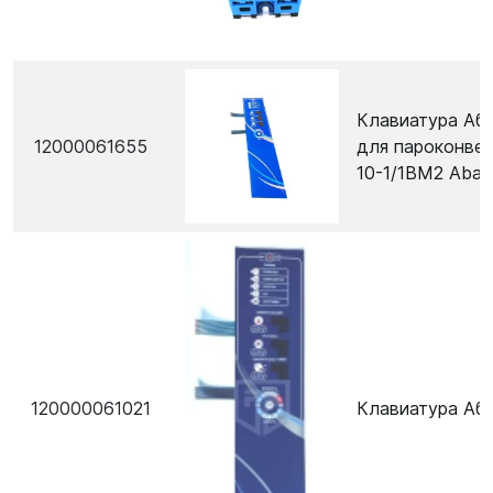
Клавиатура Аба
12000061655
для пароконве
10-1/1ВМ2 Abat
120000061021
Клавиатура Аба