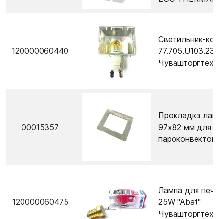
Светильник-ко
120000060440
77.705.U103.23 
Чувашторгтехн
Прокладка лам
00015357
97х82 мм для
пароконвектом
Лампа для пече
120000060475
25W "Abat"
Чувашторгтехн