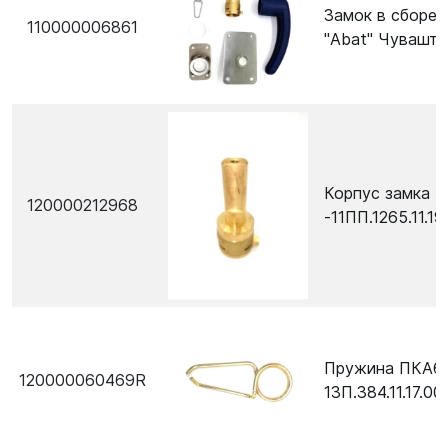
Замок в сборе
110000006861
"Abat" Чувашто
Корпус замка 
120000212968
-11ПП.1265.11.1
Пружина ПКА6
120000060469R
13П.384.11.17.00