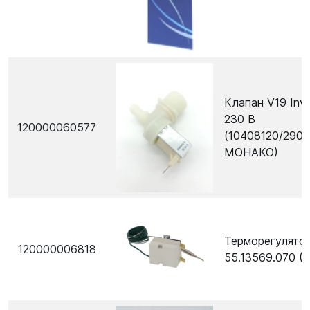
Клапан V19 Inve
230 В
120000060577
(10408120/2901
МОНАКО)
Терморегулятор
120000006818
55.13569.070 (