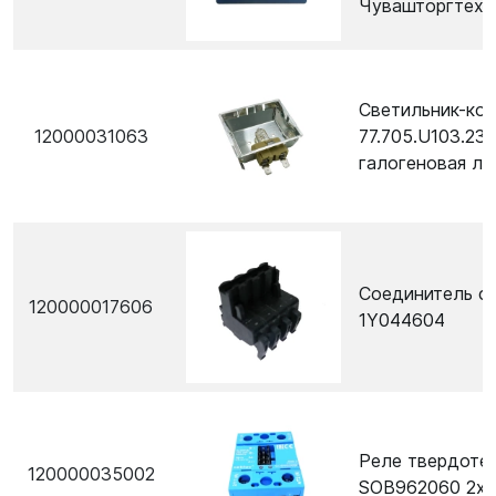
Чувашторгтехн
Светильник-ко
12000031063
77.705.U103.23
галогеновая ла
Соединитель с
120000017606
1Y044604
Реле твердоте
120000035002
SOB962060 2х