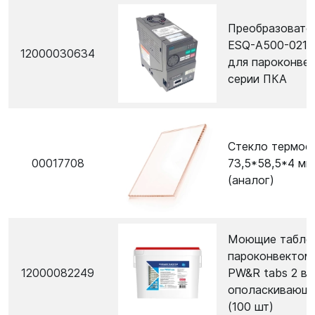
Преобразовате
ESQ-A500-021-
12000030634
для пароконве
серии ПКА
Стекло термос
00017708
73,5*58,5*4 мм
(аналог)
Моющие таблет
пароконвектом
12000082249
PW&R tabs 2 в 1
ополаскивающ
(100 шт)