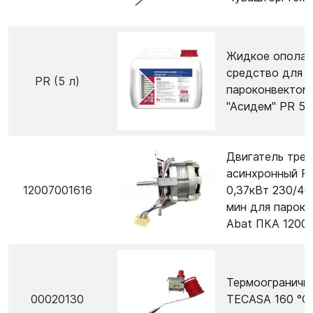
Жидкое опола
средство для
PR (5 л)
пароконвектом
"Асидем" PR 5л
Двигатель тре
асинхронный P
12007001616
0,37кВт 230/40
мин для парок
Abat ПКА 1200
Термоограничи
00020130
TECASA 160 °C