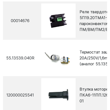
Реле твердоте
5П19.20ТМА1-2
00014676
пароконвектом
ПМ/ВМ/ПМ2/ВМ
Термостат защи
55.13539.040R
20А/250V/1,6m/
(аналог 55.135
Втулка моторе
120000025541
ПКА6-11ПП.1265
01