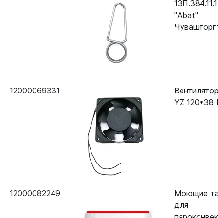
13П.384.11.
"Abat"
Чувашторг
12000069331
Вентилятор
YZ 120*38 
12000082249
Моющие та
для
пароконве