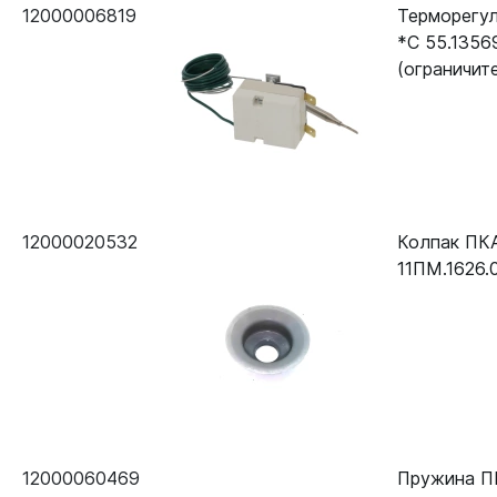
12000006819
Терморегул
*C 55.1356
(ограничит
12000020532
Колпак ПК
11ПМ.1626.0
12000060469
Пружина П