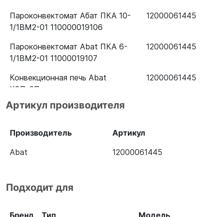
Пароконвектомат Абат ПКА 10-
12000061445
1/1ВМ2-01 110000019106
Пароконвектомат Abat ПКА 6-
12000061445
1/1ВМ2-01 11000019107
Конвекционная печь Abat
12000061445
КЭП-6П
Артикул производителя
Конвекционная печь Abat
12000061445
КЭП-4П
Производитель
Артикул
Конвекционная печь Abat
12000061445
КЭП-10П
Abat
12000061445
Пароконвектомат Abat ПКА 6-
12000061445
2/3В
Подходит для
Пароконвектомат Abat ПКА 10-
12000061445
1/1ВП2 11000010402
Бренд
Тип
Модель