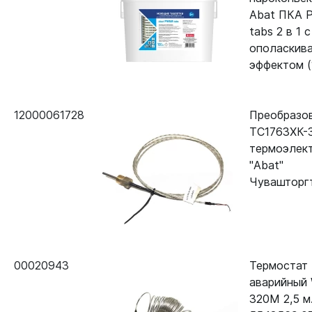
Abat ПКА 
tabs 2 в 1 с
ополаскив
эффектом (
12000061728
Преобразо
ТС1763ХК-
термоэлек
"Abat"
Чувашторг
00020943
Термостат
аварийный
320M 2,5 м