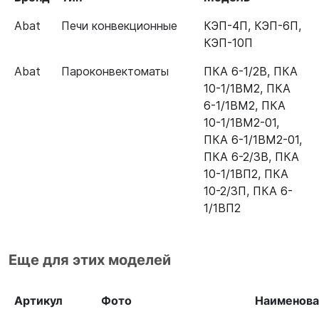
Пароконвектомат Abat ПКА 10-
12000061445
Abat
Печи конвекционные
КЭП-4П
,
КЭП-6П
,
2/3П 11000018854
КЭП-10П
Пароконвектомат Abat ПКА 6-
12000061445
Abat
Пароконвектоматы
ПКА 6-1/2В
,
ПКА
1/1ВП2 11000011195
10-1/1ВМ2
,
ПКА
6-1/1ВМ2
,
ПКА
10-1/1ВМ2-01
,
ПКА 6-1/1ВМ2-01
,
ПКА 6-2/3В
,
ПКА
10-1/1ВП2
,
ПКА
10-2/3П
,
ПКА 6-
1/1ВП2
Еще для этих моделей
Артикул
Фото
Наименова