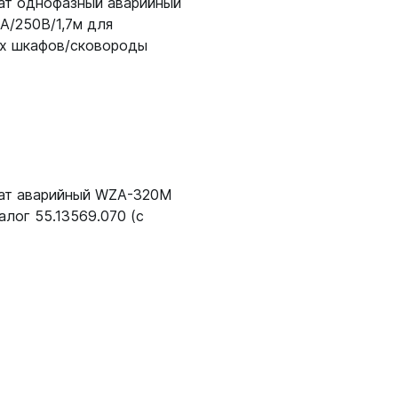
ат однофазный аварийный
А/250В/1,7м для
х шкафов/сковороды
ат аварийный WZA-320M
налог 55.13569.070 (с