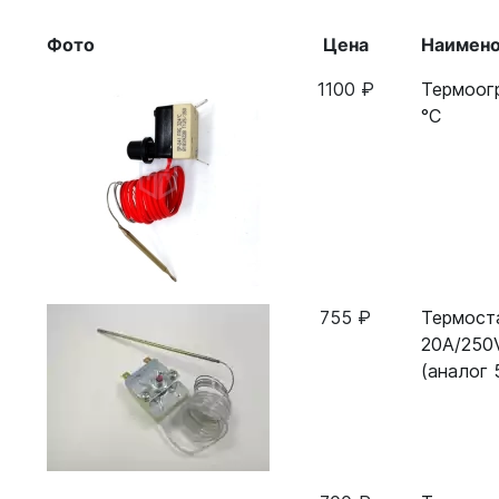
Фото
Цена
Наимено
1100 ₽
Термоог
°C
755 ₽
Термоста
20А/250V
(аналог 