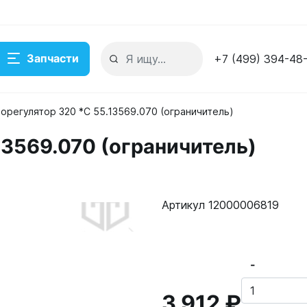
Запчасти
+7 (499) 394-48
орегулятор 320 *C 55.13569.070 (ограничитель)
13569.070 (ограничитель)
)
кладе
Артикул 12000006819
-
3 912 ₽