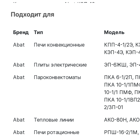
Конвекционная печь Abat КЭП-10
Подходит для
Конвекционная печь Abat КПП-4Э
Конвекционная печь Abat КЭП-4
Бренд
Тип
Модель
Конвекционная печь Abat КПП-4П
Abat
Печи конвекционные
КПП-4-1/2Э
,
К
КЭП-4Э
,
КЭП-
Печь конвекционная Abat КЭП-10Э
Abat
Плиты электрические
ЭП-6ЖШ
,
ЭП
Конвекционная печь Abat КЭП-4Э 110000009803
Abat
Пароконвектоматы
ПКА 6-1/2П
,
П
Конвекционная печь Abat КЭП-4П
ПКА 10-1/1ПМ
Пароконвектомат Abat ПКА 6-1/2П
10-1/1 ПМФ
,
ПК
ПКА 10-1/1ВП2
Пароконвектомат ПКА 6-1/2В
2/3П-01
Пароконвектомат Абат ПКА 6-1/1ПМ2
Abat
Тепловые линии
АКО-80Н
,
АКО
Пароконвектомат Абат ПКА 10-1/1ВМ2
Abat
Печи ротационные
РПШ-16-2/1М