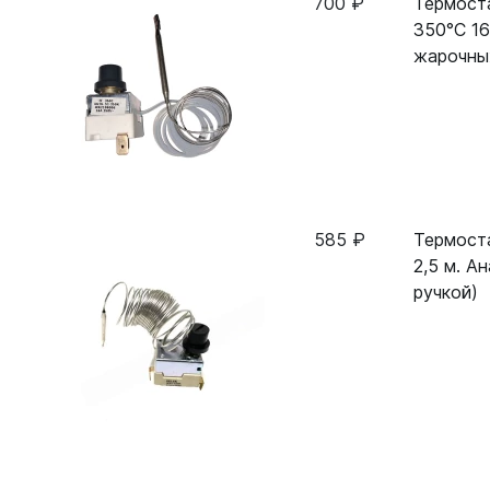
700 ₽
Термост
350°С 16
жарочны
585 ₽
Термост
2,5 м. А
ручкой)