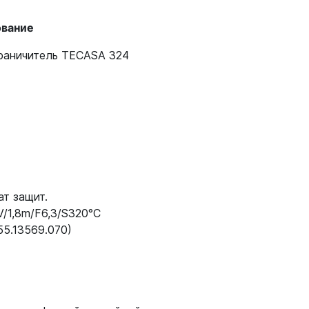
вание
раничитель TECASA 324
т защит.
/1,8m/F6,3/S320°С
55.13569.070)