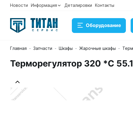
Новости
Информация
Деталировки
Контакты
Оборудование
Главная
Запчасти
Шкафы
Жарочные шкафы
Терм
Терморегулятор 320 *C 55.
Терморегулятор 320 *C 55.13569.070 (ограничитель
Артикул 12000006819
Временно нет в наличии на с
3 912 ₽
Купить
Консультация