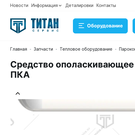
Новости
Информация
Деталировки
Контакты
Оборудование
Главная
Запчасти
Тепловое оборудование
Пароко
Средство ополаскивающее A
ПКА
Средство ополаскивающее Abat PR (5 л) кислотно
Артикул 12000137053
Временно нет в наличии на с
2 700 ₽
Купить
Консультация