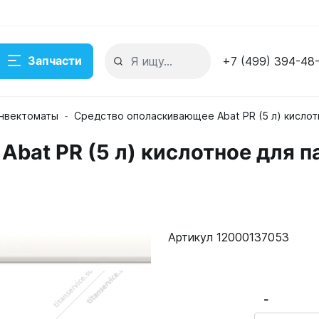
Запчасти
+7 (499) 394-48
нвектоматы
Средство ополаскивающее Abat PR (5 л) кисло
bat PR (5 л) кислотное для 
е для пароконвектоматов серии ПКА
кладе
Артикул 12000137053
-