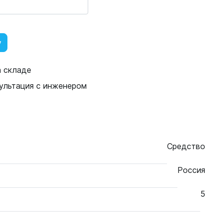
у
а складе
ультация с инженером
Средство
Россия
5