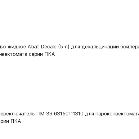
12000137053
12000137053
12000137053
12000137053
во жидкое Abat Decalc (5 л) для декальцинации бойлер
12000137053
нвектомата серии ПКА
12000137053
ереключатель ПМ 39 63150111310 для пароконвектомат
ерии ПКА