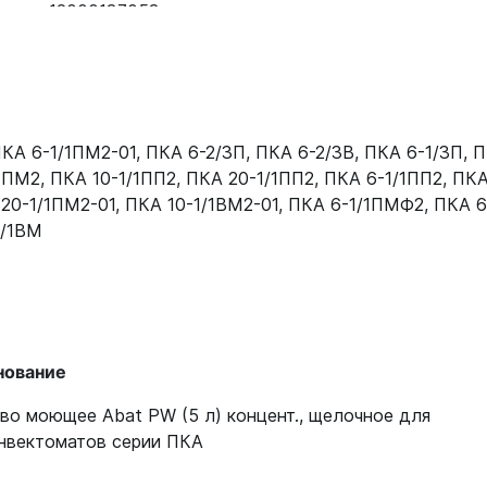
12000137053
12000137053
12000137053
12000137053
КА 6-1/1ПМ2-01
,
ПКА 6-2/3П
,
ПКА 6-2/3В
,
ПКА 6-1/3П
,
П
1ПМ2
,
ПКА 10-1/1ПП2
,
ПКА 20-1/1ПП2
,
ПКА 6-1/1ПП2
,
ПКА
12000137053
20-1/1ПМ2-01
,
ПКА 10-1/1ВМ2-01
,
ПКА 6-1/1ПМФ2
,
ПКА 6
91
12000137053
1/1ВМ
12000137053
12000137053
нование
64
12000137053
во моющее Abat PW (5 л) концент., щелочное для
нвектоматов серии ПКА
107
12000137053