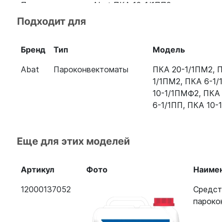
Пароконвектомат Abat ПКА 10-1/1ПП2
Подходит для
Пароконвектомат Abat ПКА 20-1/1ПП2
Пароконвектомат Abat ПКА 6-1/1ПП2
Бренд
Тип
Модель
Пароконвектомат ПКА 6-1/2В
Abat
Пароконвектоматы
ПКА 20-1/1ПМ2
,
П
1/1ПМ2
,
ПКА 6-1/
Пароконвектомат ПКА 10-1/1ПМ2-01
10-1/1ПМФ2
,
ПКА 
Пароконвектомат Абат ПКА 10-1/1ПМФ2 110000158
6-1/1ПП
,
ПКА 10-
Пароконвектомат Абат ПКА 20-1/1ПМ2-01
11000019444
Еще для этих моделей
Пароконвектомат Абат ПКА 10-1/1ВМ2-01
110000019106
Артикул
Фото
Наиме
Пароконвектомат Абат ПКА 6-1/1ПМФ2 110000159
12000137052
Средст
пароко
Пароконвектомат Abat ПКА 6-1/1ВМ2-01 11000019