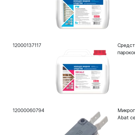
Пароконвектомат Abat ПКА 20-1/1ПМ-01
Пароконвектомат Abat ПКА 10-1/1ПП
Пароконвектомат Abat ПКА 6-1/1ПП
Пароконвектомат Абат ПКА 10-1/1ВМ
12000137117
Средст
Пароконвектомат Abat ПКА 6-1/1ПМ2-01
пароко
Пароконвектомат Abat ПКА 6-2/3В
12000060794
Микроп
Abat с