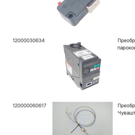
12000030634
Преобр
пароко
120000060617
Преобр
Чувашт