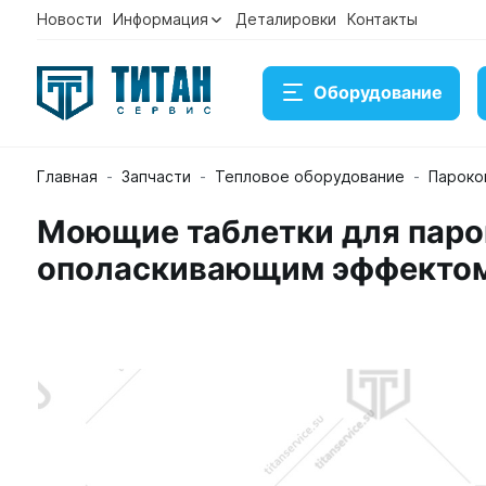
Новости
Информация
Деталировки
Контакты
Оборудование
Главная
Запчасти
Тепловое оборудование
Пароко
Моющие таблетки для парок
ополаскивающим эффектом
Моющие таблетки для пароконвектомата Abat ПКА 
Артикул 12000082249
В наличии
7 329 ₽
Купить
Консультация