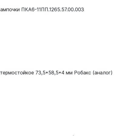
12000082249
ампочки ПКА6-11ПП.1265.57.00.003
12000082249
термостойкое 73,5*58,5*4 мм Робакс (аналог)