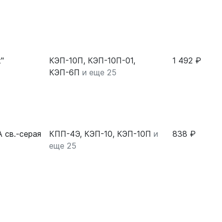
"
КЭП-10П, КЭП-10П-01,
1 492 ₽
КЭП-6П
и еще 25
 св.-серая
КПП-4Э, КЭП-10, КЭП-10П
и
838 ₽
еще 25