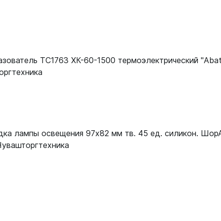
12000082249
12000082249
12000082249
зователь ТС1763 ХК-60-1500 термоэлектрический "Abat
12000082249
оргтехника
12000082249
12000082249
12000082249
ка лампы освещения 97х82 мм тв. 45 ед. силикон. ШорА
12000082249
Чувашторгтехника
12000082249
12000082249
12000082249