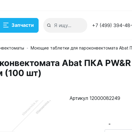
Запчасти
+7 (499) 394-48
нвектоматы
Моющие таблетки для пароконвектомата Abat ПК
онвектомата Abat ПКА PW&R ta
 (100 шт)
PW&R tabs 2 в 1 с ополаскивающим эффектом (100 шт)
Артикул 12000082249
-