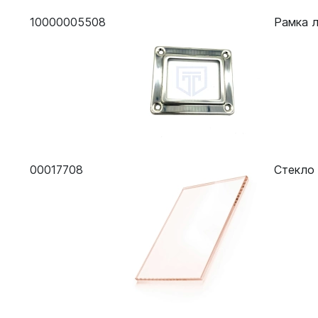
Конвекционная печь Abat КЭП-10П
10000005508
Рамка л
Конвекционная печь Abat КЭП-4
00017708
Стекло 