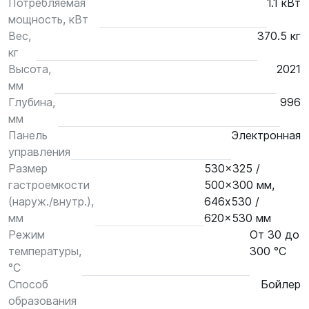
Потребляемая
1.1 кВт
мощность, кВт
Вес,
370.5 кг
кг
Высота,
2021
мм
Глубина,
996
мм
Панель
Электронная
управления
Размер
530x325 /
гастроемкости
500x300 мм,
(наруж./внутр.),
646x530 /
мм
620x530 мм
Режим
От 30 до
температуры,
300 °С
°С
Способ
Бойлер
образования