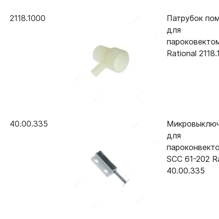
WE 201G (газ)
2118.1000
Патрубок по
Пароконвектомат Rational SCC
40.00.091
для
WE 202G (газ)
пароковекто
Rational 2118
Сковорода электрическая
40.00.091V
Rational VCC 112L
40.00.335
Микровыключ
для
пароконвект
SCC 61-202 Ra
40.00.335