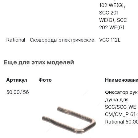
102 WE(G)
,
62E
SCC 201
Пароконвектомат Rational CM
40.00.091
WE(G)
,
SCC
101E
202 WE(G)
Пароконвектомат Rational CM
40.00.091
Rational
Сковороды электрические
VCC 112L
102E
Пароконвектомат Rational CM
40.00.091
Еще для этих моделей
201E
Пароконвектомат Rational CM
40.00.091
Артикул
Фото
Наименован
202E
50.00.156
Фиксатор рук
Пароконвектомат Rational CM
40.00.091
душа для
61G (газ)
SCC/SCC_WE
CM/CM_P 61-
Пароконвектомат Rational CM
40.00.091
Rational 50.0
62G (газ)
Пароконвектомат Rational CM
40.00.091