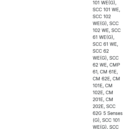
101 WE(G)
,
SCC 101 WE
,
Пароконвектомат Rational SCC
40.00.091
SCC 102
102E
WE(G)
,
SCC
Пароконвектомат Rational SCC
40.00.091
102 WE
,
SCC
201E
61 WE(G)
,
SCC 61 WE
,
Пароконвектомат Rational SCC
40.00.091
SCC 62
202E
WE(G)
,
SCC
62 WE
,
CMP
Пароконвектомат Rational SCC
40.00.091
61
,
CM 61E
,
61G (газ)
CM 62E
,
CM
Пароконвектомат Rational SCC
40.00.091
101E
,
CM
WE 62G (газ) 5 Senses
102E
,
CM
B628300.30
201E
,
CM
202E
,
SCC
Пароконвектомат Rational CM
40.00.091
62G 5 Senses
61E
(G)
,
SCC 101
WE(G)
,
SCC
Пароконвектомат Rational CM
40.00.091