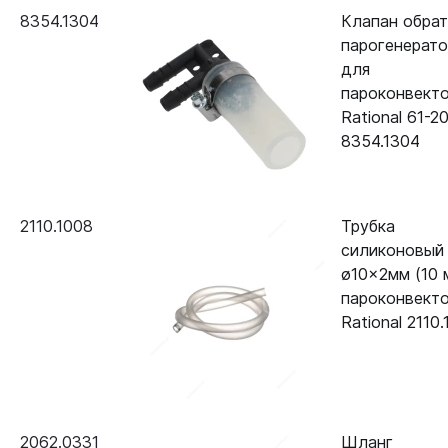
8354.1304
Клапан обра
парогенерат
для
пароконвект
Rational 61-2
8354.1304
2110.1008
Трубка
силиконовый
ø10x2мм (10 
пароконвект
Rational 2110
2062.0331
Шланг