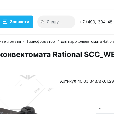
Запчасти
+7 (499) 394-48
нвектоматы
Трансформатор т1 для пароконвектомата Ration
конвектомата Rational SCC_WE
CC_WE/CM_P 40.03.348/87.01.297
Артикул 40.03.348/87.01.2
-