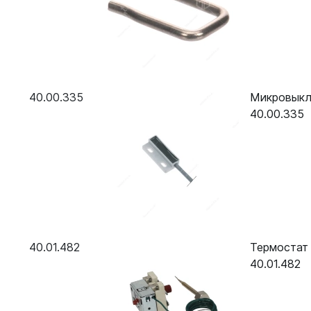
B628300.30
Пароконвектомат Rational SCC WE 101G (газ)
Пароконвектомат Rational SCC WE 102G (газ)
Пароконвектомат Rational SCC WE 201G (газ)
40.00.335
Микровыклю
40.00.335
Пароконвектомат Rational SCC WE 202G (газ)
40.01.482
Термостат 
40.01.482