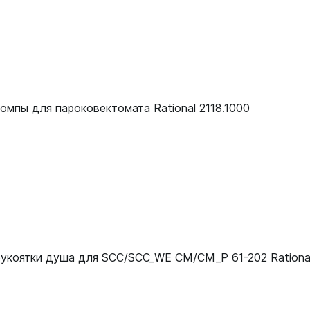
40.03.348
40.03.348
40.03.348
40.03.348
омпы для пароковектомата Rational 2118.1000
40.03.348
40.03.348
40.03.348
40.03.348
40.03.348
40.03.348
рукоятки душа для SCC/SCC_WE CM/CM_P 61-202 Rationa
87.01.297
ses
40.03.348