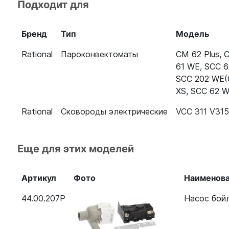
Подходит для
Пароконвектомат Rational SCC WE 201 5 Senses
B218100.01
Бренд
Тип
Модель
Пароконвектомат Rational SCC WE 202 5 Senses
B228100.01
Rational
Пароконвектоматы
CM 62 Plus
,
C
61 WE
,
SCC 6
Пароконвектомат Rational SCC WE 61G (газ) 5 Sens
SCC 202 WE(
B618300.30
XS
,
SCC 62 W
Пароконвектомат Rational SCC 101G (газ)
Rational
Сковороды электрические
VCC 311 V315
Пароконвектомат Rational SCC 102G (газ)
Пароконвектомат Rational SCC 201G (газ)
Еще для этих моделей
Пароконвектомат Rational SCC 202G (газ)
Артикул
Фото
Наименов
Пароконвектомат Rational CM 62 Plus
44.00.207P
Насос бойл
Пароконвектомат Rational CM 101 Plus