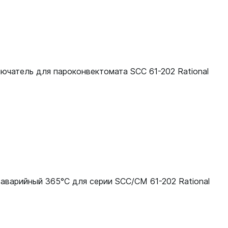
40.03.348
40.03.348
40.03.348
чатель для пароконвектомата SCC 61-202 Rational
40.03.348
аварийный 365°С для серии SCC/CM 61-202 Rational