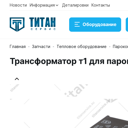
Новости
Информация
Деталировки
Контакты
Оборудование
Главная
Запчасти
Тепловое оборудование
Пароко
Трансформатор т1 для паро
Трансформатор т1 для пароконвектомата Rational S
Артикул 40.03.348/87.01.297
В наличии
18 350 ₽
Купить
Консультация