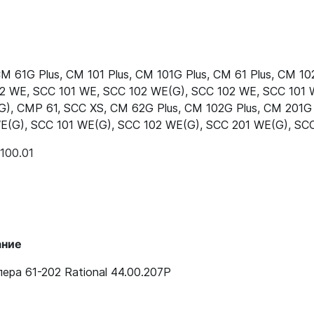
40.03.348
40.03.348
M 61G Plus
,
CM 101 Plus
,
CM 101G Plus
,
CM 61 Plus
,
CM 102
2 WE
,
SCC 101 WE
,
SCC 102 WE(G)
,
SCC 102 WE
,
SCC 101 
es
40.03.348
G)
,
CMP 61
,
SCC XS
,
CM 62G Plus
,
CM 102G Plus
,
CM 201G 
E(G)
,
SCC 101 WE(G)
,
SCC 102 WE(G)
,
SCC 201 WE(G)
,
SCC
40.03.348
100.01
40.03.348
40.03.348
40.03.348
ание
40.03.348
ера 61-202 Rational 44.00.207P
40.03.348