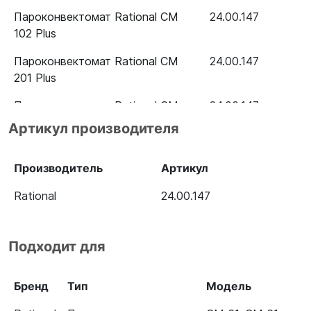
Пароконвектомат Rational CM
24.00.147
102 Plus
Пароконвектомат Rational CM
24.00.147
201 Plus
Пароконвектомат Rational CM
24.00.147
202 Plus
Артикул производителя
Пароконвектомат Rational CM
24.00.147
61G Plus (газ)
Производитель
Артикул
Пароконвектомат Rational CM
24.00.147
Rational
24.00.147
62G Plus (газ)
Пароконвектомат Rational CM
24.00.147
Подходит для
101G Plus (газ)
Пароконвектомат Rational CM
24.00.147
Бренд
Тип
Модель
102G Plus (газ)