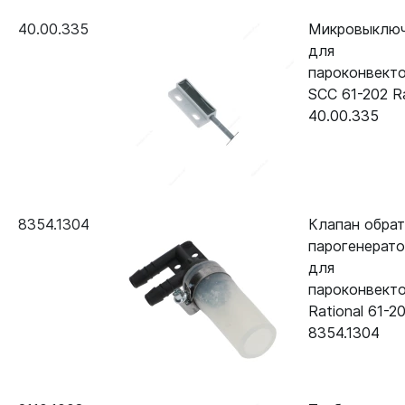
Пароконвектомат Rational SCC
24.00.147
WE 201G (газ)
40.00.335
Микровыключ
для
Пароконвектомат Rational SCC
24.00.147
пароконвект
WE 202G (газ)
SCC 61-202 Ra
40.00.335
8354.1304
Клапан обра
парогенерат
для
пароконвект
Rational 61-2
8354.1304