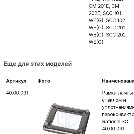
202E
CM 201E
,
CM
202E
,
SCC 101
Пароконвектомат Rational CM
24.00.147
WE(G)
,
SCC 102
61G (газ)
WE(G)
,
SCC 201
Пароконвектомат Rational CM
24.00.147
WE(G)
,
SCC 202
62G (газ)
WE(G)
Пароконвектомат Rational CM
24.00.147
101G (газ)
Еще для этих моделей
Пароконвектомат Rational CM
24.00.147
102G (газ)
Артикул
Фото
Наименован
Пароконвектомат Rational CM
24.00.147
40.00.091
Рамка лампы
201G (газ)
стеклом и
уплотнениям
Пароконвектомат Rational CM
24.00.147
пароконвект
202G (газ)
Rational SC
40.00.091
Пароконвектомат Rational SCC
24.00.147