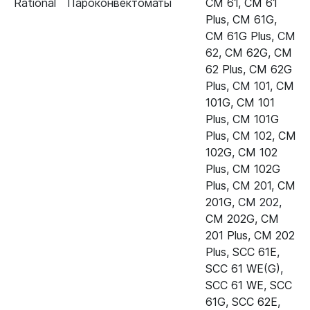
Rational
Пароконвектоматы
CM 61
,
CM 61
Пароконвектомат Rational SCC
24.00.147
Plus
,
CM 61G
,
61E
CM 61G Plus
,
CM
62
,
CM 62G
,
CM
Пароконвектомат Rational SCC
24.00.147
62 Plus
,
CM 62G
62E
Plus
,
CM 101
,
CM
101G
,
CM 101
Пароконвектомат Rational SCC
24.00.147
Plus
,
CM 101G
101E
Plus
,
CM 102
,
CM
Пароконвектомат Rational SCC
24.00.147
102G
,
CM 102
102E
Plus
,
CM 102G
Plus
,
CM 201
,
CM
Пароконвектомат Rational SCC
24.00.147
201G
,
CM 202
,
201E
CM 202G
,
CM
201 Plus
,
CM 202
Пароконвектомат Rational SCC
24.00.147
Plus
,
SCC 61E
,
202E
SCC 61 WE(G)
,
Пароконвектомат Rational SCC
24.00.147
SCC 61 WE
,
SCC
61G (газ)
61G
,
SCC 62E
,