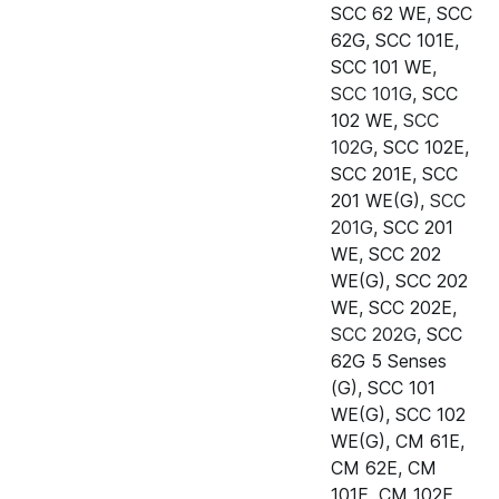
SCC 62 WE
,
SCC
Пароконвектомат Rational SCC
24.00.147
62G
,
SCC 101E
,
WE 62G (газ) 5 Senses
SCC 101 WE
,
B628300.30
SCC 101G
,
SCC
102 WE
,
SCC
Пароконвектомат Rational CM
24.00.147
102G
,
SCC 102E
,
61E
SCC 201E
,
SCC
Пароконвектомат Rational CM
24.00.147
201 WE(G)
,
SCC
62E
201G
,
SCC 201
WE
,
SCC 202
Пароконвектомат Rational CM
24.00.147
WE(G)
,
SCC 202
101E
WE
,
SCC 202E
,
SCC 202G
,
SCC
Пароконвектомат Rational CM
24.00.147
62G 5 Senses
102E
(G)
,
SCC 101
Пароконвектомат Rational CM
24.00.147
WE(G)
,
SCC 102
201E
WE(G)
,
CM 61E
,
CM 62E
,
CM
Пароконвектомат Rational CM
24.00.147
101E
,
CM 102E
,