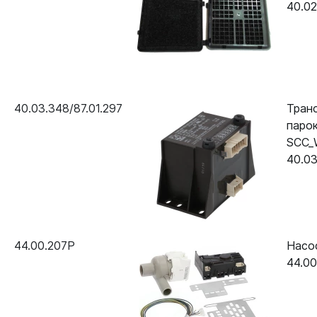
40.02
40.03.348/87.01.297
Тран
парок
SCC_
40.03
44.00.207P
Насос
44.00