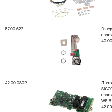
87.00.622
Гене
парок
40.00
42.00.080P
Плат
SICO
парок
WE 6
42.0