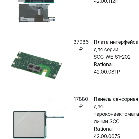
42.00.112P
37986
Плата интерфейса
₽
для серии
SCC_WE 61-202
Rational
42.00.081P
17880
Панель сенсорная
₽
для
пароконвектомата
линии SCC
Rational
42.00.067S