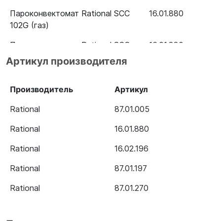
Пароконвектомат Rational SCC
16.01.880
102G (газ)
Пароконвектомат Rational SCC
16.01.880
WE 102 5 Senses B128100.01
Артикул производителя
Пароконвектомат Rational SCC
16.01.880
101G (газ)
Производитель
Артикул
Пароконвектомат Rational SCC
16.01.880
Rational
87.01.005
WE 101 5 Senses B118100.01
Rational
16.01.880
Пароконвектомат Rational SCC
16.01.880
Rational
16.02.196
WE 61G (газ) 5 Senses
B618300.30
Rational
87.01.197
Пароконвектомат Rational SCC
16.01.880
Rational
87.01.270
WE 61 5 Senses B618100.01
Пароконвектомат Rational SCC
16.01.880