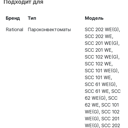
Подходит для
WE 62 5 Senses B628100.01
Пароконвектомат Rational SCC
87.01.005
Бренд
Тип
Модель
WE 62G (газ) 5 Senses
B628300.30
Rational
Пароконвектоматы
SCC 202 WE(G)
,
SCC 202 WE
,
Пароконвектомат Rational SCC
87.01.005
SCC 201 WE(G)
,
WE 101G (газ)
SCC 201 WE
,
SCC 102 WE(G)
,
Пароконвектомат Rational SCC
87.01.005
SCC 102 WE
,
WE 102G (газ)
SCC 101 WE(G)
,
Пароконвектомат Rational SCC
87.01.005
SCC 101 WE
,
WE 201G (газ)
SCC 61 WE(G)
,
SCC 61 WE
,
SCC
Пароконвектомат Rational SCC
87.01.005
62 WE(G)
,
SCC
WE 202G (газ)
62 WE
,
SCC 101
WE(G)
,
SCC 102
WE(G)
,
SCC 201
WE(G)
,
SCC 202