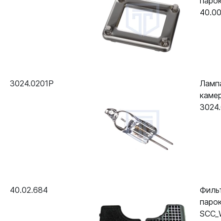
парок
40.00
3024.0201P
Ламп
камер
3024
40.02.684
Филь
парок
SCC_