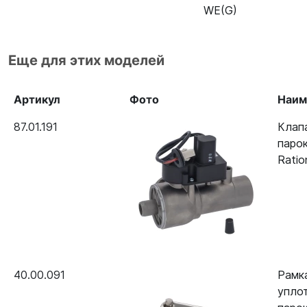
WE(G)
Еще для этих моделей
Артикул
Фото
Наим
87.01.191
Клап
паро
Ratio
40.00.091
Рамк
упло