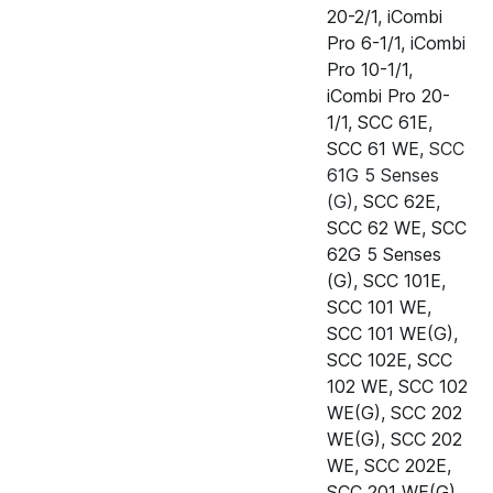
Pro 10-2/1
20-2/1
,
iCombi
Pro 6-1/1
,
iCombi
Пароконвектомат Rational iCombi
24.03.787S
Pro 10-1/1
,
Pro 20-2/1
iCombi Pro 20-
1/1
,
SCC 61E
,
Пароконвектомат Rational iCombi
24.03.787S
SCC 61 WE
,
SCC
Pro 6-1/1 газ
61G 5 Senses
Пароконвектомат Rational iCombi
24.03.787S
(G)
,
SCC 62E
,
Pro 6-2/1 газ
SCC 62 WE
,
SCC
62G 5 Senses
Пароконвектомат Rational iCombi
24.03.787S
(G)
,
SCC 101E
,
Pro 10-1/1 газ
SCC 101 WE
,
SCC 101 WE(G)
,
Пароконвектомат Rational iCombi
24.03.787S
SCC 102E
,
SCC
Pro 10-2/1 газ
102 WE
,
SCC 102
Пароконвектомат Rational iCombi
24.03.787S
WE(G)
,
SCC 202
Pro 20-1/1 газ
WE(G)
,
SCC 202
WE
,
SCC 202E
,
Пароконвектомат Rational iCombi
24.03.787S
SCC 201 WE(G)
,