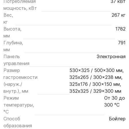
Потребляемая
37 кВт
мощность, кВт
Вес,
267 кг
кг
Высота,
1782
мм
Глубина,
791
мм
Панель
Электронная
управления
Размер
530x325 / 500x300 мм,
гастроемкости
325x265 / 300x238 мм,
(наруж./
325x176 / 300x150 мм,
внутр.), мм
352x325 / 329x300 мм
Режим
От 30 до
температуры,
300 °С
°С
Способ
Бойлер
образования