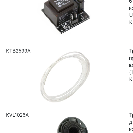
6
к
U
K
KTB2599A
Т
п
в
(
K
KVL1026A
Т
д
к