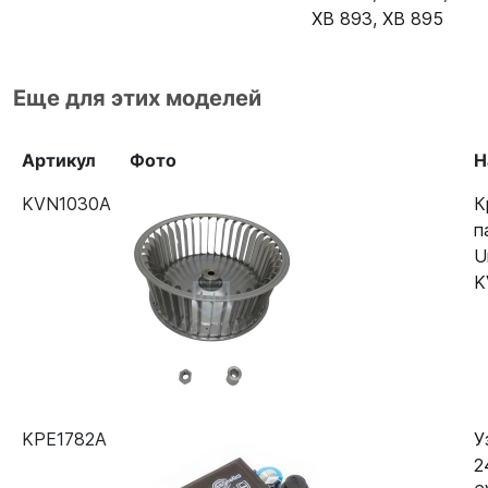
XB 893
,
XB 895
Еще для этих моделей
Артикул
Фото
Н
KVN1030A
К
п
U
K
KPE1782A
У
2