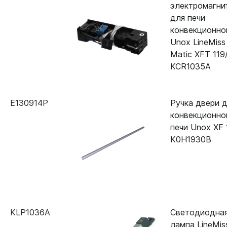
электромагни
для печи
конвекционно
Unox LineMiss
Matic XFT 119
KCR1035A
E130914P
Ручка двери 
конвекционно
печи Unox XF 
K0H1930B
KLP1036A
Светодиодна
лампа LineMis