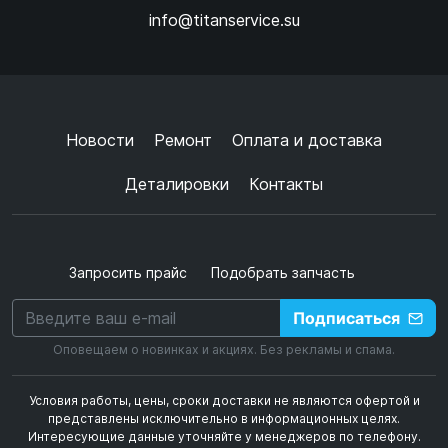
info@titanservice.su
Ок
Согласен с
обработкой данных
и
политикой
конфиденциальности
+
➜
Новости
Ремонт
Оплата и доставка
Деталировки
Контакты
Запросить прайс
Подобрать запчасть
Подписаться
Оповещаем о новинках и акциях. Без рекламы и спама.
Условия работы, цены, сроки доставки не являются офертой и
представлены исключительно в информационных целях.
Интересующие данные уточняйте у менеджеров по телефону.