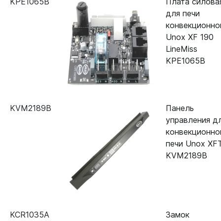
KPE1065B
Плата силова
для печи
конвекционно
Unox XF 190
LineMiss
KPE1065B
KVM2189B
Панель
управления д
конвекционно
печи Unox XF
KVM2189B
KCR1035A
Замок