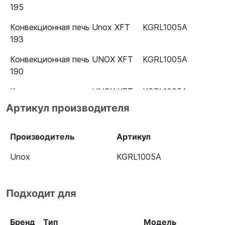
195
Конвекционная печь Unox XFT
KGRL1005A
193
Конвекционная печь UNOX XFT
KGRL1005A
190
Конвекционная печь UNOX XFT
KGRL1005A
185
Артикул производителя
Конвекционная печь UNOX XFT
KGRL1005A
133
Производитель
Артикул
Конвекционная печь UNOX XFT
KGRL1005A
Unox
KGRL1005A
135
Конвекционная печь Unox XFT
KGRL1005A
Подходит для
110
Бренд
Тип
Модель