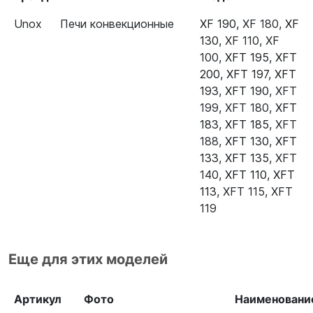
Unox
Печи конвекционные
XF 190
,
XF 180
,
XF
130
,
XF 110
,
XF
100
,
XFT 195
,
XFT
200
,
XFT 197
,
XFT
193
,
XFT 190
,
XFT
199
,
XFT 180
,
XFT
183
,
XFT 185
,
XFT
188
,
XFT 130
,
XFT
133
,
XFT 135
,
XFT
140
,
XFT 110
,
XFT
113
,
XFT 115
,
XFT
119
Еще для этих моделей
Артикул
Фото
Наименовани