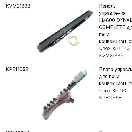
KVM2188B
Панель
управления
LM800 DYNA
COMPLETE д
печи
конвекционно
Unox XFT 113
KVM2188B
KPE1165B
Плата управл
для печи
конвекционно
Unox XF 190
KPE1165B