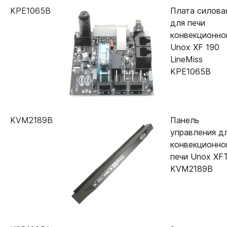
KPE1065B
Плата силова
для печи
конвекционно
Unox XF 190
LineMiss
KPE1065B
KVM2189B
Панель
управления д
конвекционно
печи Unox XF
KVM2189B