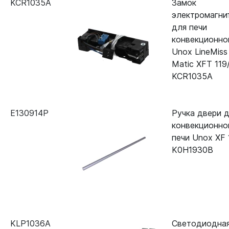
KCR1035A
Замок
электромагни
для печи
конвекционно
Unox LineMiss
Matic XFT 119
KCR1035A
E130914P
Ручка двери 
конвекционно
печи Unox XF 
K0H1930B
KLP1036A
Светодиодна