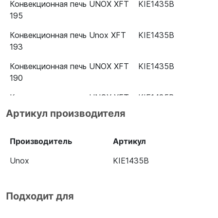
Конвекционная печь UNOX XFT
KIE1435B
195
Конвекционная печь Unox XFT
KIE1435B
193
Конвекционная печь UNOX XFT
KIE1435B
190
Конвекционная печь UNOX XFT
KIE1435B
185
Артикул производителя
Конвекционная печь UNOX XFT
KIE1435B
133
Производитель
Артикул
Конвекционная печь UNOX XFT
KIE1435B
Unox
KIE1435B
135
Конвекционная печь Unox XFT
KIE1435B
Подходит для
110