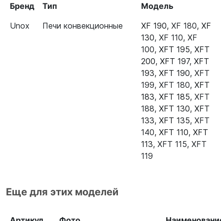
Бренд
Тип
Модель
Unox
Печи конвекционные
XF 190
,
XF 180
,
XF
130
,
XF 110
,
XF
100
,
XFT 195
,
XFT
200
,
XFT 197
,
XFT
193
,
XFT 190
,
XFT
199
,
XFT 180
,
XFT
183
,
XFT 185
,
XFT
188
,
XFT 130
,
XFT
133
,
XFT 135
,
XFT
140
,
XFT 110
,
XFT
113
,
XFT 115
,
XFT
119
Еще для этих моделей
Артикул
Фото
Наименовани