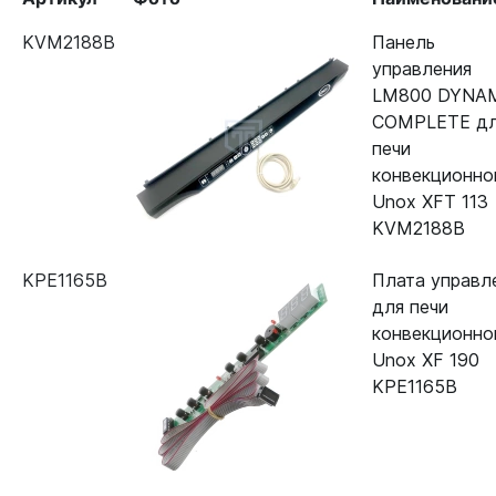
KVM2188B
Панель
управления
LM800 DYNA
COMPLETE д
печи
конвекционно
Unox XFT 113
KVM2188B
KPE1165B
Плата управл
для печи
конвекционно
Unox XF 190
KPE1165B