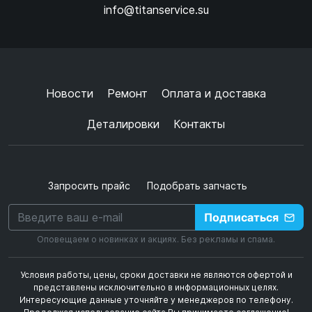
info@titanservice.su
Ок
Согласен с
обработкой данных
и
политикой
конфиденциальности
+
➜
Новости
Ремонт
Оплата и доставка
Деталировки
Контакты
Запросить прайс
Подобрать запчасть
Подписаться
Оповещаем о новинках и акциях. Без рекламы и спама.
Условия работы, цены, сроки доставки не являются офертой и
представлены исключительно в информационных целях.
Интересующие данные уточняйте у менеджеров по телефону.