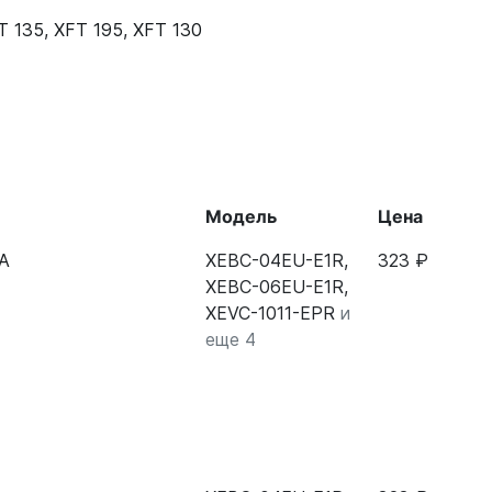
T 135
,
XFT 195
,
XFT 130
Модель
Цена
0A
XEBC-04EU-E1R,
323 ₽
XEBC-06EU-E1R,
XEVC-1011-EPR
и
еще 4