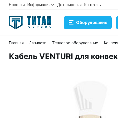
Новости
Информация
Деталировки
Контакты
Оборудование
Главная
Запчасти
Тепловое оборудование
Конвек
Кабель VENTURI для конве
Кабель VENTURI для конвекционной печи Unox XEB
Артикул KIE1820A
Временно нет в наличии на склад
1 674 ₽