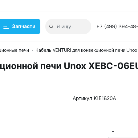
Запчасти
+7 (499) 394-48
ционные печи
Кабель VENTURI для конвекционной печи Unox
кционной печи Unox XEBC-06E
Артикул KIE1820A
C-06EU-E1R KIE1820A
е
-