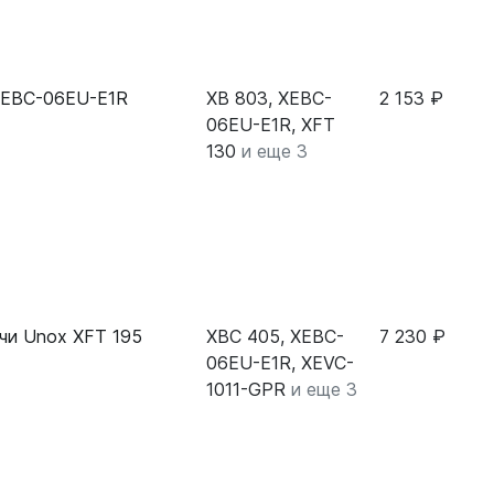
 XEBC-06EU-E1R
XB 803, XEBC-
2 153 ₽
06EU-E1R, XFT
130
и еще 3
чи Unox XFT 195
XBC 405, XEBC-
7 230 ₽
06EU-E1R, XEVC-
1011-GPR
и еще 3