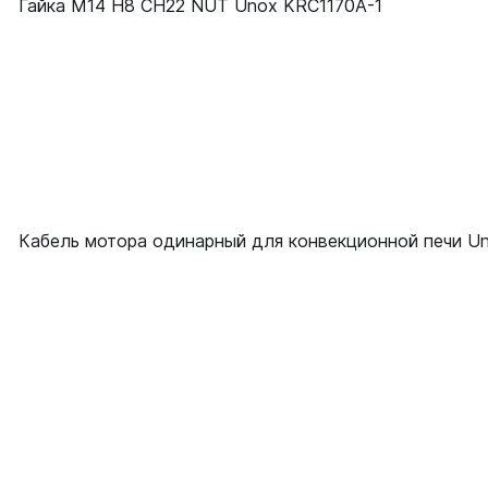
Гайка M14 H8 CH22 NUT Unox KRC1170A-1
Кабель мотора одинарный для конвекционной печи U