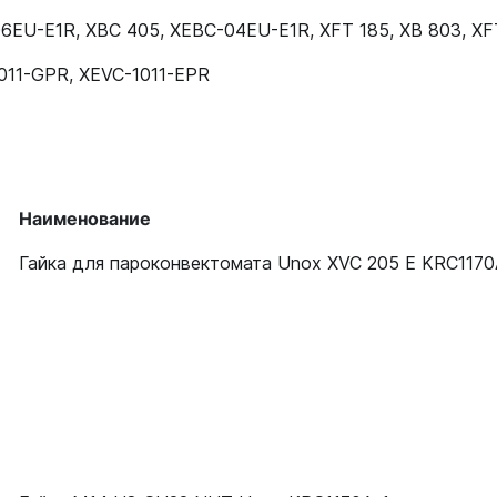
06EU-E1R
,
XBC 405
,
XEBC-04EU-E1R
,
XFT 185
,
XB 803
,
XF
011-GPR
,
XEVC-1011-EPR
Наименование
Гайка для пароконвектомата Unox XVC 205 E KRC117