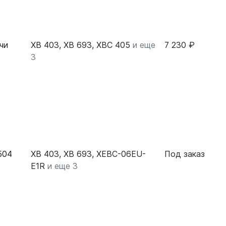
чи
XB 403, XB 693, XBC 405
и еще
7 230 ₽
3
504
XB 403, XB 693, XEBC-06EU-
Под заказ
E1R
и еще 3