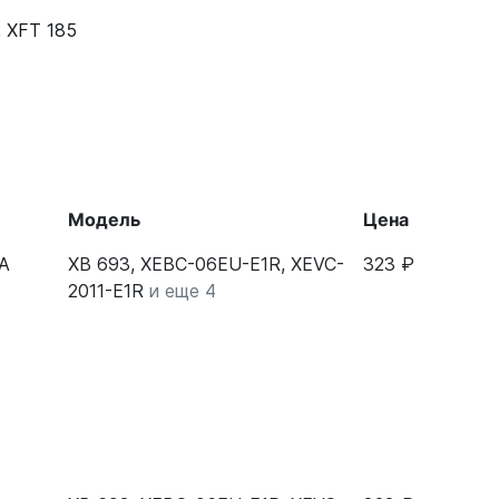
,
XFT 185
Модель
Цена
0A
XB 693, XEBC-06EU-E1R, XEVC-
323 ₽
2011-E1R
и еще 4