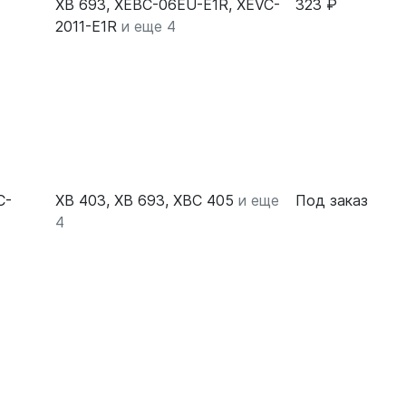
XB 693, XEBC-06EU-E1R, XEVC-
323 ₽
2011-E1R
и еще 4
C-
XB 403, XB 693, XBC 405
и еще
Под заказ
4