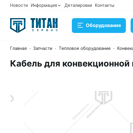
Новости
Информация
Деталировки
Контакты
Оборудование
Главная
Запчасти
Тепловое оборудование
Конвек
Кабель для конвекционной
Кабель для конвекционной печи Unox XEBC-06EU-
Артикул CE1690A0
Временно нет в наличии на скла
Под заказ
Купить
Консультация