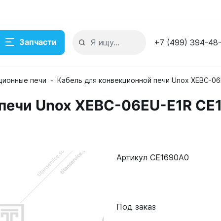
Запчасти
+7 (499) 394-48
ционные печи
Кабель для конвекционной печи Unox XEBC-0
 печи Unox XEBC-06EU-E1R C
E1R CE1690A0
де
Артикул CE1690A0
Под заказ