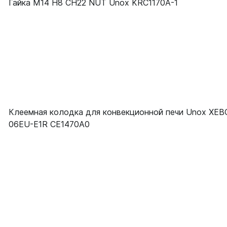
Гайка M14 H8 CH22 NUT Unox KRC1170A-1
Клеемная колодка для конвекционной печи Unox XEB
06EU-E1R CE1470A0