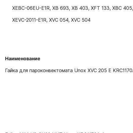
XEBC-06EU-E1R
,
XB 693
,
XB 403
,
XFT 133
,
XBC 405
XEVC-2011-E1R
,
XVC 054
,
XVC 504
Наименование
Гайка для пароконвектомата Unox XVC 205 E KRC117