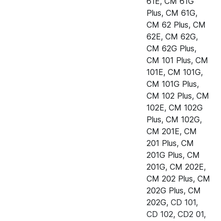
61E
,
CM 61G
Пароконвектомат Rational CM
12034578
Plus
,
CM 61G
,
102 Plus
CM 62 Plus
,
CM
Пароконвектомат Rational CM
12034578
62E
,
CM 62G
,
102E
CM 62G Plus
,
CM 101 Plus
,
CM
Пароконвектомат Rational CM
12034578
101E
,
CM 101G
,
102G Plus (газ)
CM 101G Plus
,
CM 102 Plus
,
CM
Пароконвектомат Rational CM
12034578
102E
,
CM 102G
102G (газ)
Plus
,
CM 102G
,
Пароконвектомат Rational CM
12034578
CM 201E
,
CM
201E
201 Plus
,
CM
201G Plus
,
CM
Пароконвектомат Rational CM
12034578
201G
,
CM 202E
,
201 Plus
CM 202 Plus
,
CM
202G Plus
,
CM
Пароконвектомат Rational CM
12034578
202G
,
CD 101
,
201G Plus (газ)
CD 102
,
CD2 01
,