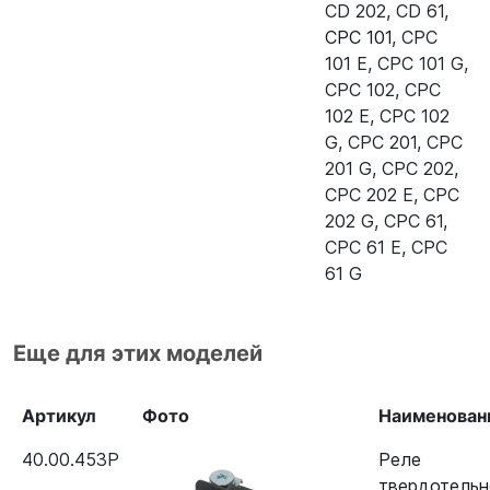
Пароконвектомат Rational CM
12034578
CD 202
,
CD 61
,
201G (газ)
CPC 101
,
CPC
101 E
,
CPC 101 G
,
Пароконвектомат Rational CM
12034578
CPC 102
,
CPC
202E
102 E
,
CPC 102
G
,
CPC 201
,
CPC
Пароконвектомат Rational CM
12034578
201 G
,
CPC 202
,
202 Plus
CPC 202 E
,
CPC
Пароконвектомат Rational CM
12034578
202 G
,
CPC 61
,
202G Plus (газ)
CPC 61 E
,
CPC
61 G
Пароконвектомат Rational CM
12034578
202G (газ)
Еще для этих моделей
Артикул
Фото
Наименован
40.00.453P
Реле
твердотельн