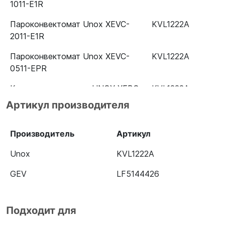
1011-E1R
Пароконвектомат Unox XEVC-
KVL1222A
2011-E1R
Пароконвектомат Unox XEVC-
KVL1222A
0511-EPR
Конвекционная печь UNOX XEBC-
KVL1222A
06EU-E1R
Артикул производителя
Конвекционная печь Unox XB 693
KVL1222A
Производитель
Артикул
Конвекционная печь UNOX XBC
KVL1222A
804
Unox
KVL1222A
Конвекционная печь UNOX XEBC-
KVL1222A
GEV
LF5144426
04EU-E1R
Пароконвектомат Unox XECC-
KVL1222A
Подходит для
0523-E1RM