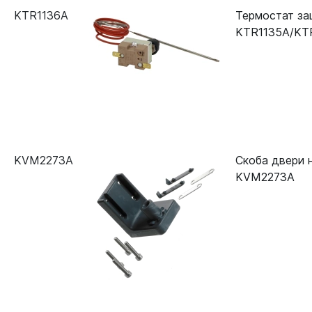
KTR1136A
Термостат за
KTR1135A/KT
KVM2273A
Скоба двери 
KVM2273A