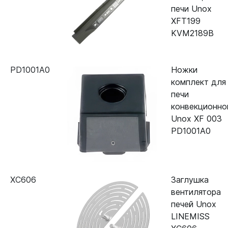
печи Unox
XFT199
KVM2189B
PD1001A0
Ножки
комплект для
печи
конвекционно
Unox XF 003
PD1001A0
XC606
Заглушка
вентилятора
печей Unox
LINEMISS