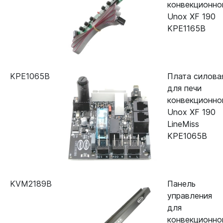
конвекционно
Unox XF 190
KPE1165B
KPE1065B
Плата силова
для печи
конвекционно
Unox XF 190
LineMiss
KPE1065B
KVM2189B
Панель
управления
для
конвекционно