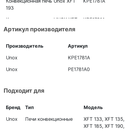
Конвекционная печь Unox XFT
KPE1781A
193
Конвекционная печь UNOX XFT
KPE1781A
195
Артикул производителя
Конвекционная печь Unox XB
KPE1781A
893
Производитель
Артикул
Unox
KPE1781A
Unox
PE1781A0
Подходит для
Бренд
Тип
Модель
Unox
Печи конвекционные
XFT 133
,
XFT 135
,
XFT 185
,
XFT 190
,