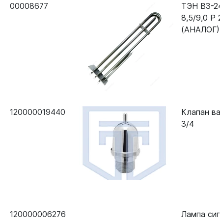
00008677
ТЭН В3-2
8,5/9,0 Р
(АНАЛОГ)
120000019440
Клапан в
3/4
120000006276
Лампа си