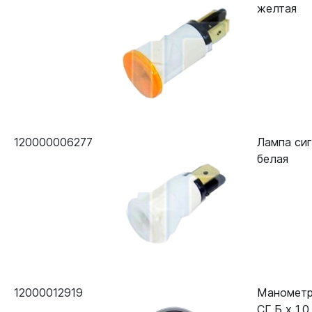
желтая
120000006277
Лампа си
белая
12000012919
Манометр
СГ Б х 1.0