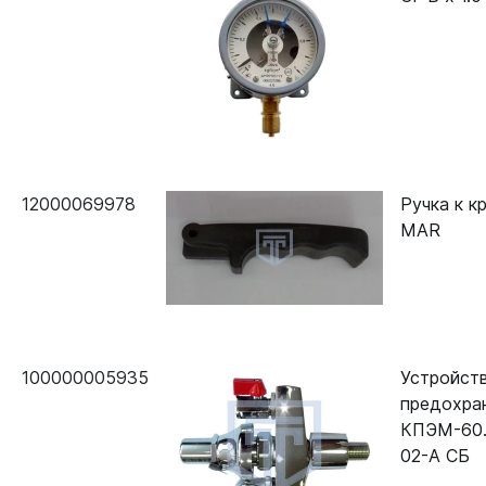
12000069978
Ручка к кр
MAR
100000005935
Устройст
предохра
КПЭМ-60.
02-А СБ