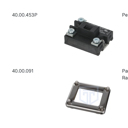
40.00.453P
Ре
40.00.091
Ра
Ra