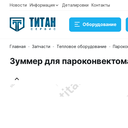
Новости
Информация
Деталировки
Контакты
Оборудование
Главная
Запчасти
Тепловое оборудование
Пароко
Зуммер для пароконвектома
Зуммер для пароконвектомата Rational 40.04.048
Артикул 40.04.048
В наличии
3 551 ₽
Купить
Консультация