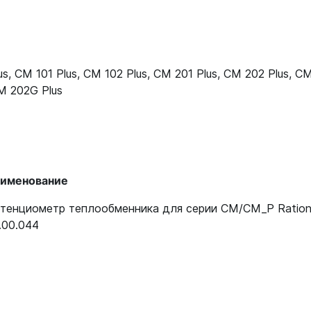
40.04.048
40.04.048
us
,
CM 101 Plus
,
CM 102 Plus
,
CM 201 Plus
,
CM 202 Plus
,
CM
M 202G Plus
именование
тенциометр теплообменника для серии CM/CM_P Ration
.00.044