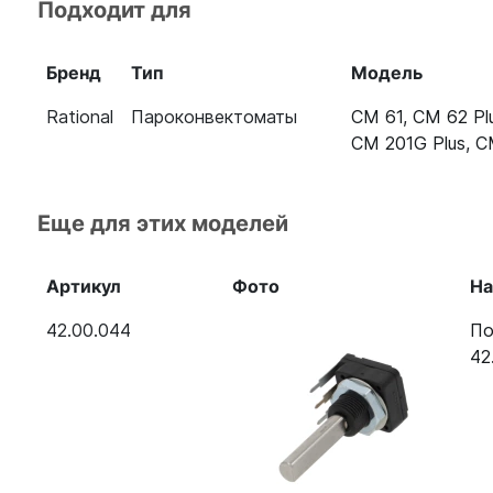
Подходит для
Пароконвектомат Rational CM 201G Plus (газ)
Бренд
Тип
Модель
Пароконвектомат Rational CM 202G Plus (газ)
Rational
Пароконвектоматы
CM 61
,
CM 62 Pl
CM 201G Plus
,
C
Еще для этих моделей
Артикул
Фото
На
42.00.044
По
42