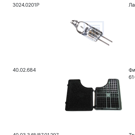
3024.0201P
Ла
40.02.684
Фи
61