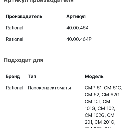
Артикул производителя
Пароконвектомат Rational CM
40.00.464
61G Plus (газ)
Производитель
Артикул
Пароконвектомат Rational CM
40.00.464
Rational
40.00.464
62G Plus (газ)
Rational
40.00.464P
Пароконвектомат Rational CM
40.00.464
101G Plus (газ)
Подходит для
Пароконвектомат Rational CM
40.00.464
102G Plus (газ)
Бренд
Тип
Модель
Пароконвектомат Rational CM
40.00.464
Rational
Пароконвектоматы
CMP 61
,
CM 61G
,
201G Plus (газ)
CM 62
,
CM 62G
,
Пароконвектомат Rational CM
40.00.464
CM 101
,
CM
202G Plus (газ)
101G
,
CM 102
,
CM 102G
,
CM
Пароконвектомат Rational CM
40.00.464
201
,
CM 201G
,
61E