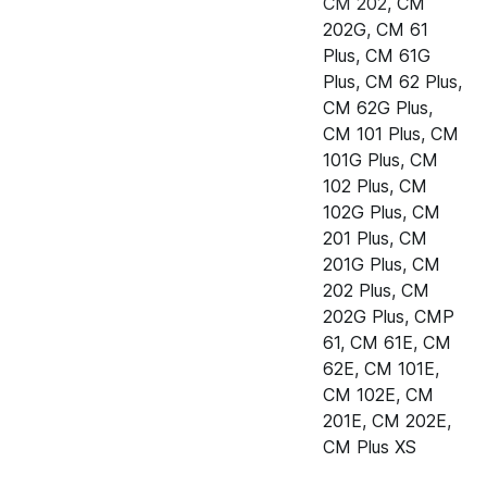
CM 202
,
CM
202G
,
CM 61
Пароконвектомат Rational CM
40.00.464
Plus
,
CM 61G
62E
Plus
,
CM 62 Plus
,
Пароконвектомат Rational CM
40.00.464
CM 62G Plus
,
101E
CM 101 Plus
,
CM
101G Plus
,
CM
Пароконвектомат Rational CM
40.00.464
102 Plus
,
CM
102E
102G Plus
,
CM
201 Plus
,
CM
Пароконвектомат Rational CM
40.00.464
201G Plus
,
CM
201E
202 Plus
,
CM
Пароконвектомат Rational CM
40.00.464
202G Plus
,
CMP
202E
61
,
CM 61E
,
CM
62E
,
CM 101E
,
Пароконвектомат Rational CM
40.00.464
CM 102E
,
CM
61G (газ)
201E
,
CM 202E
,
CM Plus XS
Пароконвектомат Rational CM
40.00.464
62G (газ)