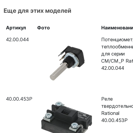
Пароконвектомат Rational CM
40.00.464
Еще для этих моделей
101G (газ)
Артикул
Фото
Наименован
Пароконвектомат Rational CM
40.00.464
102G (газ)
42.00.044
Потенциомет
теплообменн
Пароконвектомат Rational CM
40.00.464
для серии
201G (газ)
CM/CM_P Rat
Пароконвектомат Rational CM
40.00.464
42.00.044
202G (газ)
Пароконвектомат Rational CM
40.00.464P
Plus XS (6 х GN 2/3)
40.00.453P
Реле
твердотельн
Rational
40.00.453P