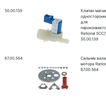
50.00.139
Клапан магн
односторонн
для
пароконвект
Rational SCC
50.00.139
87.00.564
Сальник вала
мотора Ration
87.00.564