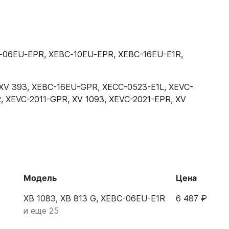
‑06EU‑EPR
,
XEBC‑10EU‑EPR
,
XEBC-16EU-E1R
,
XV 393
,
XEBC-16EU-GPR
,
XECC-0523-E1L
,
XEVC-
R
,
XEVC-2011-GPR
,
XV 1093
,
XEVC-2021-EPR
,
XV
Модель
Цена
XB 1083, XB 813 G, XEBC-06EU-E1R
6 487 ₽
и еще 25