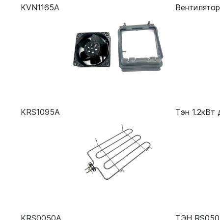
KVN1165A
Вентилято
KRS1095A
Тэн 1.2кВт
KRS0050A
ТЭН RS050