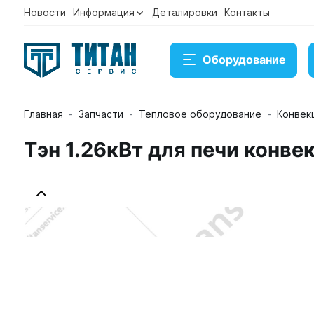
Новости
Информация
Деталировки
Контакты
Оборудование
Главная
Запчасти
Тепловое оборудование
Конвек
Тэн 1.26кВт для печи конв
Тэн 1.26кВт для печи конвекционной Unox XF KRS0
Артикул KRS0090A
В наличии
5 347 ₽
Купить
Консультация