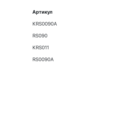
Артикул
KRS0090A
RS090
KRS011
RS0090A