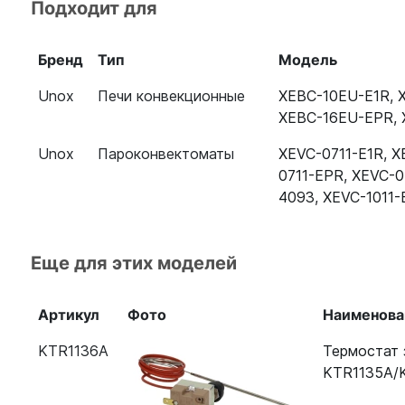
Подходит для
Конвекционная печь Unox XEBC‑10EU‑EPR
Бренд
Тип
Модель
Пароконвектомат Unox XEBC-16EU-E1R
Unox
Печи конвекционные
XEBC-10EU-E1R
,
Конвекционная печь Unox XEBC-16EU-EPR
XEBC-16EU-EPR
,
Пароконвектомат Unox XEVC-0711-GPR
Unox
Пароконвектоматы
XEVC-0711-E1R
,
X
Конвекционная печь Unox XB 1083
0711-EPR
,
XEVC-0
4093
,
XEVC-1011-
Пароконвектомат Unox XV 393
Печь конвекционная UNOX XB 813 G
Еще для этих моделей
Пароконвектомат Unox XEBC-16EU-GPR
Артикул
Фото
Наименова
Пароконвектомат Unox XECC-0523-E1L
KTR1136A
Термостат 
Пароконвектомат Unox XEVC-0711-EPR
KTR1135A/
Пароконвектомат Unox XEVC-0511-EPR