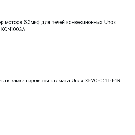
KRS0090A
KRS0090A
р мотора 6,3мкф для печей конвекционных Unox
 KCN1003A
KRS0090A
KRS0090A
KRS0090A
KRS0090A
KRS0090A
асть замка пароконвектомата Unox XEVC-0511-E1R