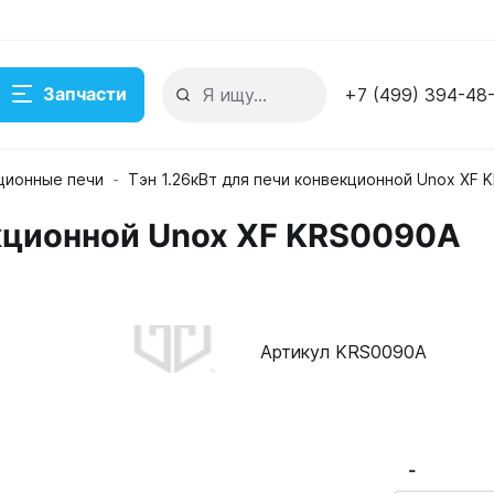
Запчасти
+7 (499) 394-48
ционные печи
Тэн 1.26кВт для печи конвекционной Unox XF
екционной Unox XF KRS0090A
090A
Артикул KRS0090A
-