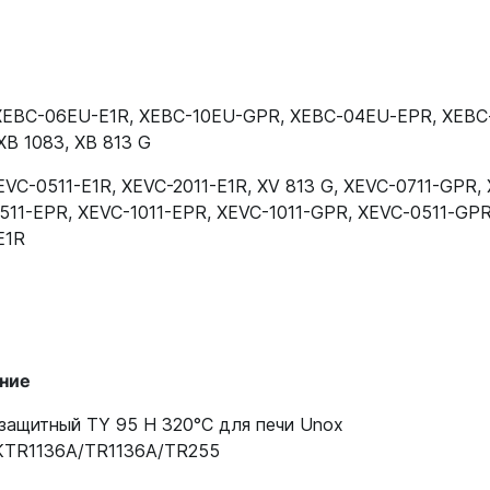
KRS0090A
KRS0090A
XEBC-06EU-E1R
,
XEBC-10EU-GPR
,
XEBC‑04EU‑EPR
,
XEBC
KRS0090A
XB 1083
,
XB 813 G
KRS0090A
EVC-0511-E1R
,
XEVC-2011-E1R
,
XV 813 G
,
XEVC-0711-GPR
,
KRS0090A
511-EPR
,
XEVC-1011-EPR
,
XEVC-1011-GPR
,
XEVC‑0511‑GP
E1R
KRS0090A
KRS0090A
KRS0090A
ние
KRS0090A
защитный TY 95 H 320°С для печи Unox
KRS0090A
KTR1136A/TR1136A/TR255
KRS0090A