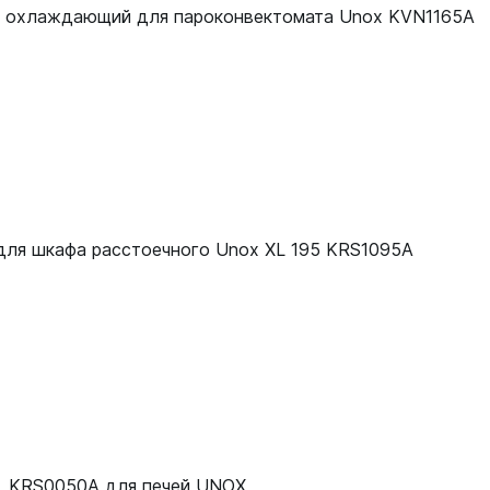
р охлаждающий для пароконвектомата Unox KVN1165A
 для шкафа расстоечного Unox XL 195 KRS1095A
, KRS0050A для печей UNOX